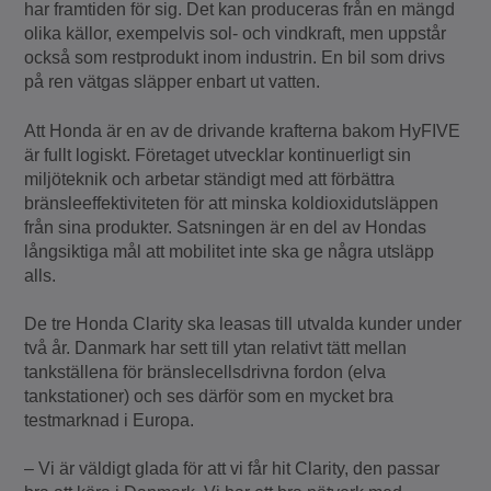
har framtiden för sig. Det kan produceras från en mängd
olika källor, exempelvis sol- och vindkraft, men uppstår
också som restprodukt inom industrin. En bil som drivs
på ren vätgas släpper enbart ut vatten.
Att Honda är en av de drivande krafterna bakom HyFIVE
är fullt logiskt. Företaget utvecklar kontinuerligt sin
miljöteknik och arbetar ständigt med att förbättra
bränsleeffektiviteten för att minska koldioxidutsläppen
från sina produkter. Satsningen är en del av Hondas
långsiktiga mål att mobilitet inte ska ge några utsläpp
alls.
De tre Honda Clarity ska leasas till utvalda kunder under
två år. Danmark har sett till ytan relativt tätt mellan
tankställena för bränslecellsdrivna fordon (elva
tankstationer) och ses därför som en mycket bra
testmarknad i Europa.
– Vi är väldigt glada för att vi får hit Clarity, den passar