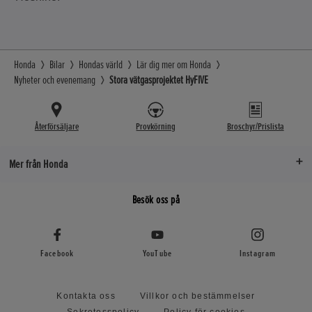
Honda
Bilar
Hondas värld
Lär dig mer om Honda
Nyheter och evenemang
Stora vätgasprojektet HyFIVE
Återförsäljare
Provkörning
Broschyr/Prislista
Mer från Honda
Besök oss på
Facebook
YouTube
Instagram
Kontakta oss
Villkor och bestämmelser
Sekretesspolicy
Policy för cookies