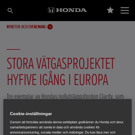
NYHETER OCH EVENEMANG
STORA VÄTGASPROJEKTET
HYFIVE IGÅNG I EUROPA
Tre exemplar av Hondas nollutsläppsfordon Clarity, som
drivs med bränslecellsteknik, ska testas på danska vägar
från och med hösten i ett EU-projekt kallat HyFIVE-
Cookie-inställningar
projektet. HyFIVE står för Hydrogen For Innovative
Genom att fortsätta använda denna webbplats godkänner du Honda och dess
samarbetspartners att samla in data och använda cookies för
Vehicles (vätgas för innovativa fordon).
annonsannonsering, sociala medier och mätningar. Du kan läsa mer och