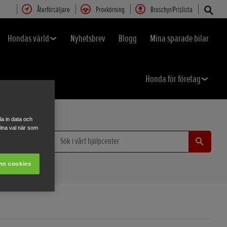
Återförsäljare
Provkörning
Broschyr/Prislista
Hondas värld
Nyhetsbrev
Blogg
Mina sparade bilar
Honda för företag
a in data och
ina val när som
nn cookies