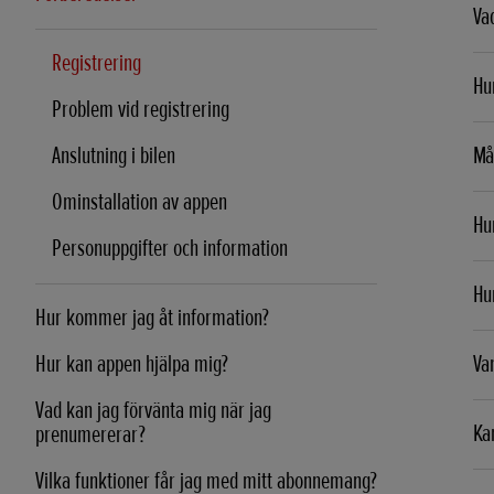
Va
Registrering
Hur
Problem vid registrering
Anslutning i bilen
Mås
Ominstallation av appen
Hur
Personuppgifter och information
Hur
Hur kommer jag åt information?
Hur kan appen hjälpa mig?
Var
Vad kan jag förvänta mig när jag
Kan
prenumererar?
Vilka funktioner får jag med mitt abonnemang?