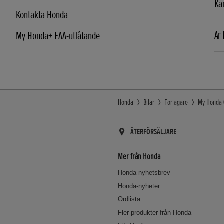
Kan
Kontakta Honda
Är
My Honda+ EAA-utlåtande
Honda
Bilar
För ägare
My Honda
ÅTERFÖRSÄLJARE
Mer från Honda
Honda nyhetsbrev
Honda-nyheter
Ordlista
Fler produkter från Honda