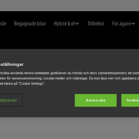
nde
Begagnade bilar
Hybrid & el
Tillbehör
För ägare
ställningar
rtsätta använda denna webbplats godkänner du Honda och dess samarbetspartners att saml
M MY HONDA+ APP
ies för annonsannonsering, sociala medier och mätningar. Du kan läsa mer och uppdatera d
tt klicka på "Cookie Settings".
tällningar
Avvisa alla
Godkä