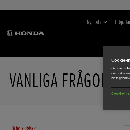
Nya bilar
Erbjuda
Cookie-in
Genom att fo
VANLIGA FRÅGOR O
använda cook
helst genom a
Cookie-ins
Förberedelser