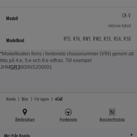
CR-V
inklusive hybrid
RT5, RT6, RW1, RW2, RS5, RS6, RS8
*Modellkoden finns i fordonets chassinummer (VIN) genom att
titta på 4:e, 5:e och 6:e siffran. Till exempel
JHM
GR3
800NS200001
Honda
Bilar
För ägare
eCall
Återförsäljare
Provkörning
Broschyr/Prislista
Mer från Honda