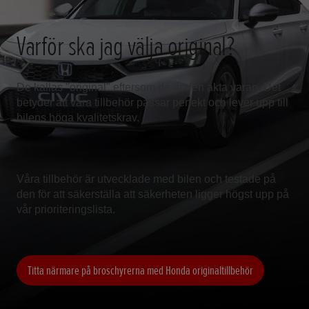
Varför ska jag välja original?
De kallas "original" eftersom de är den äkta varan. Det
betyder att våra tillbehör passar perfekt och lever upp till
bilens höga kvalitetskrav.
Våra tillbehör är utvecklade med bilen och testade på
den för att säkerställa att säkerheten ligger högst upp på
vår prioriteringslista.
Titta närmare på broschyrerna med Honda originaltillbehör