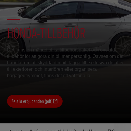
HONDA-TILLBEHÖR
Det finns en mängd olika tillbehörspaket och enskilda
tillbehör för att göra din bil mer personlig. Oavsett om det
handlar om att skydda din bil, lägga till exklusiva detaljer
till exteriören och interiören eller organisera
bagageutrymmet, finns det ett val för alla.
Se alla erbjudanden (pdf)