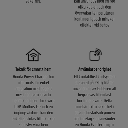
säkerhet.
kan användas med en rad
olika kablar, och den
övervakar temperaturen
kontinuerligt och minskar
effekten vid behov
Teknik för smarta hem
Användarbehörighet
Honda Power Charger har
Ett kontaktlöst kortsystem
utformats för enkel
(baserat på RFID) tillåter
integration med dagens
användning av laddaren att
mest populära smarta
begränsas till endast
hemteknologier. Tack vare
kortinnehavare. Detta
UDP, Modbus TCP och en
innebär extra säkerhet i
ingångsväxlare, kan den
delade bostadsutrymmen
enkelt anslutas till tekniken
och företag som använder
som styr våra hem
en Honda EV eller plug-in