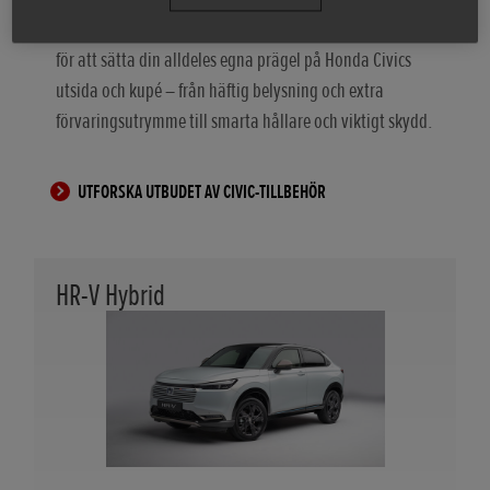
Uttryck dig med unika designdetaljer och unik klädsel
för att sätta din alldeles egna prägel på Honda Civics
utsida och kupé – från häftig belysning och extra
förvaringsutrymme till smarta hållare och viktigt skydd.
UTFORSKA UTBUDET AV CIVIC-TILLBEHÖR
HR-V Hybrid