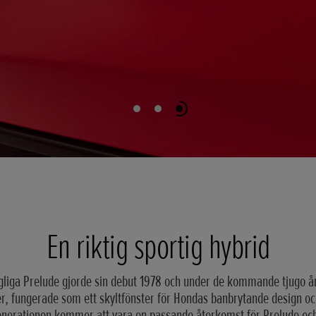
En riktig sportig hybrid
gliga Prelude gjorde sin debut 1978 och under de kommande tjugo å
r, fungerade som ett skyltfönster för Hondas banbrytande design oc
enerationen kommer att vara en passande återkomst för Prelude o