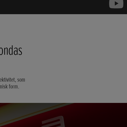
Hondas
ektivitet, som
misk form.