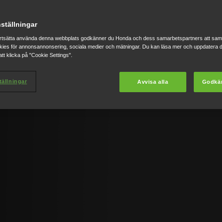
ka
ställningar
rtsätta använda denna webbplats godkänner du Honda och dess samarbetspartners att saml
ies för annonsannonsering, sociala medier och mätningar. Du kan läsa mer och uppdatera d
tt klicka på "Cookie Settings".
den europeiska debuten
t elektrifierade
tällningar
Avvisa alla
Godkä
2026.