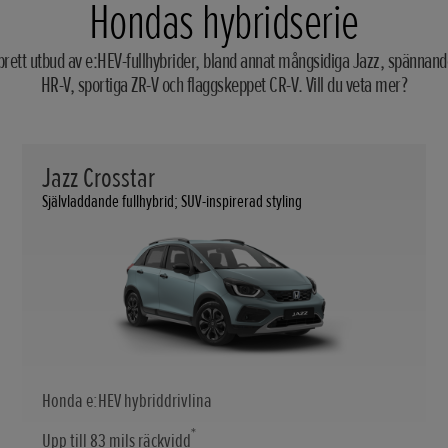
Hondas hybridserie
brett utbud av e:HEV-fullhybrider, bland annat mångsidiga Jazz, spännande 
HR-V, sportiga ZR-V och flaggskeppet CR-V. Vill du veta mer?
Jazz Crosstar
Självladdande fullhybrid; SUV-inspirerad styling
Honda e:HEV hybriddrivlina
*
Upp till 83 mils räckvidd