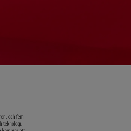
ren, och fem
h teknologi.
ch kommer att