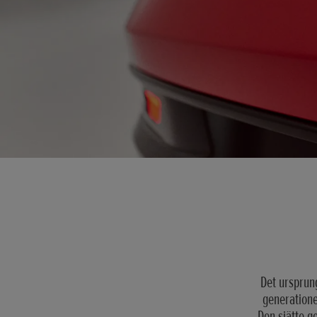
Det ursprun
generatione
Den sjätte g