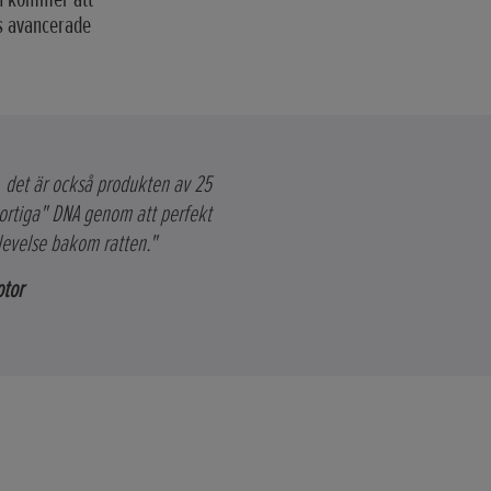
as avancerade
, det är också produkten av 25
portiga" DNA genom att perfekt
levelse bakom ratten."
otor