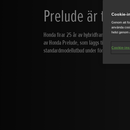
Prelude är tillba
Cookie-in
Genom att fo
använda cook
helst genom a
Honda firar 25 år av hybridframgångar med 
av Honda Prelude, som läggs till i Hondas hel
Cookie-ins
standardmodellutbud under första halvåret 