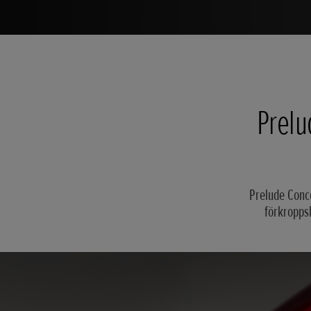
Prelu
Prelude Conce
förkropps