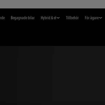
nde
Begagnade bilar
Hybrid & el
Tillbehör
För ägare