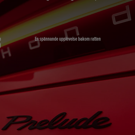
n
En spännande upplevelse bakom ratten
)