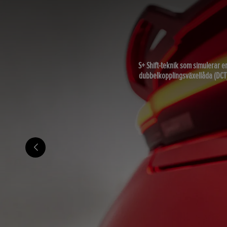
S+ Shift-teknik som simulerar e
dubbelkopplingsväxellåda (DCT