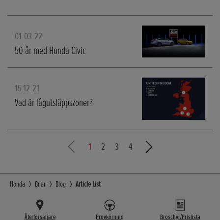
01.03.22
50 år med Honda Civic
15.12.21
Vad är lågutsläppszoner?
1
2
3
4
Honda
Bilar
Blog
Article List
Återförsäljare
Provkörning
Broschyr/Prislista