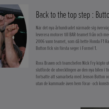
Back to the top step : Butt
När det nya århundradet närmade sig övervägde
leverera motorer till BAR-teamet från och m
2006 vann teamet, som då hette Honda F1 Rac
Button fick sin första seger i Formel 1.
Ross Brawn och teamchefen Nick Fry köpte ut
slutförde de utvecklingen av den nya bilen 
fortsatte att samarbeta med Jenson Button oc
utan de kammade även hem förar- och konstru