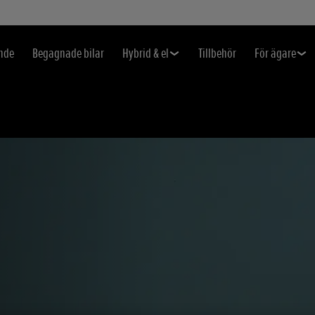
nde
Begagnade bilar
Hybrid & el
Tillbehör
För ägare