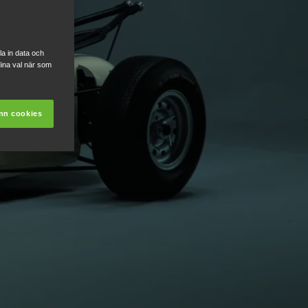
a in data och
ina val när som
nn cookies