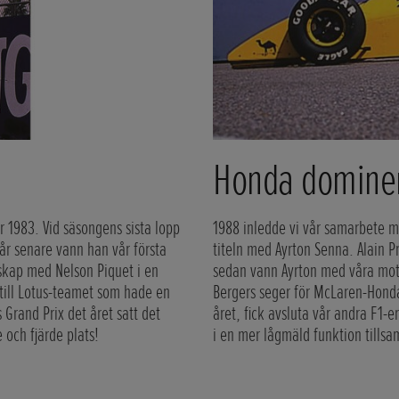
Honda dominer
r 1983. Vid säsongens sista lopp
1988 inledde vi vår samarbete
r senare vann han vår första
titeln med Ayrton Senna. Alain
rskap med Nelson Piquet i en
sedan vann Ayrton med våra moto
 till Lotus-teamet som hade en
Bergers seger för McLaren-Honda 
Grand Prix det året satt det
året, fick avsluta vår andra F1-
 och fjärde plats!
i en mer lågmäld funktion till