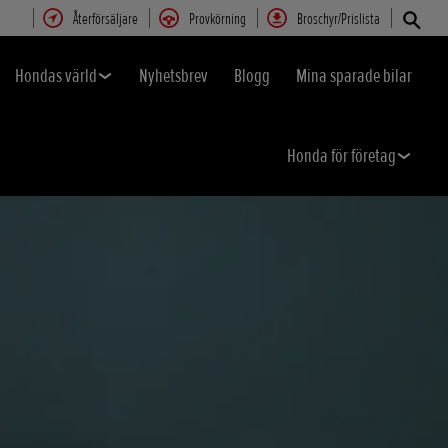
Återförsäljare
Provkörning
Broschyr/Prislista
Hondas värld
Nyhetsbrev
Blogg
Mina sparade bilar
Honda för företag