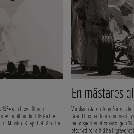
En mästares g
 1964 och blev allt mer
Världsmästaren John Surtees körd
er i moll än dur tills Richie
Grand Prix när han vann med nya 
er i Mexiko. Knappt ett år efter
motorsporten efter säsongen 1968
efter att för alltid ha ingraver