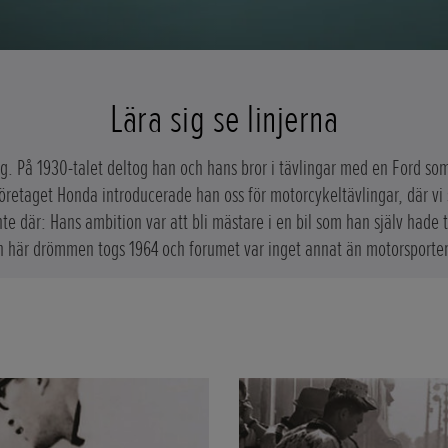
Lära sig se linjerna
g. På 1930-talet deltog han och hans bror i tävlingar med en Ford s
företaget Honda introducerade han oss för motorcykeltävlingar, där vi
nte där: Hans ambition var att bli mästare i en bil som han själv hade t
n här drömmen togs 1964 och forumet var inget annat än motorsportens