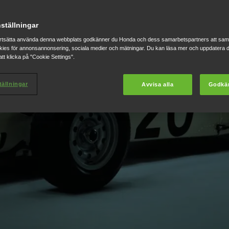
järnor
ställningar
rtsätta använda denna webbplats godkänner du Honda och dess samarbetspartners att saml
ies för annonsannonsering, sociala medier och mätningar. Du kan läsa mer och uppdatera d
tt klicka på "Cookie Settings".
men det är viljan att
aden.
tällningar
Avvisa alla
Godkä