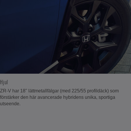
Hjul
ZR-V har 18" lättmetallfälgar (med 225/55 profildäck) som
förstärker den här avancerade hybridens unika, sportiga
utseende.