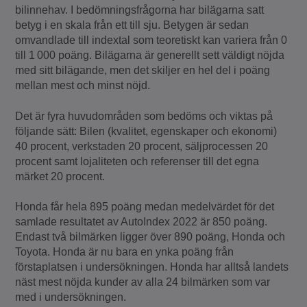
bilinnehav. I bedömningsfrågorna har bilägarna satt
betyg i en skala från ett till sju. Betygen är sedan
omvandlade till indextal som teoretiskt kan variera från 0
till 1 000 poäng. Bilägarna är generellt sett väldigt nöjda
med sitt bilägande, men det skiljer en hel del i poäng
mellan mest och minst nöjd.
Det är fyra huvudområden som bedöms och viktas på
följande sätt: Bilen (kvalitet, egenskaper och ekonomi)
40 procent, verkstaden 20 procent, säljprocessen 20
procent samt lojaliteten och referenser till det egna
märket 20 procent.
Honda får hela 895 poäng medan medelvärdet för det
samlade resultatet av AutoIndex 2022 är 850 poäng.
Endast två bilmärken ligger över 890 poäng, Honda och
Toyota. Honda är nu bara en ynka poäng från
förstaplatsen i undersökningen. Honda har alltså landets
näst mest nöjda kunder av alla 24 bilmärken som var
med i undersökningen.