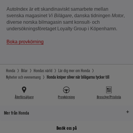
AutoIndex är ett skandinaviskt samarbete mellan
svenska magasinet
Vi Bilägare
, danska tidningen
Motor
,
diverse norska bilmagasin samt konsult- och
undersökningsföretaget Loyalty Group i Köpenhamn.
Boka provkörning
Honda
Bilar
Hondas värld
Lär dig mer om Honda
Nyheter och evenemang
Honda kniper silver när bilägarna tycker till
Återförsäljare
Provkörning
Broschyr/Prislista
Mer från Honda
Besök oss på