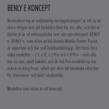
BENLY E KONCEPT
Normalisering av miljövänlig vardagstransport är ett av de
stora stegen mot att förbättra livet för oss alla, och det är
därför vi är så entusiastiska över vår nya elmoped: BENLY
e. BENLY e, som drivs av två Honda Mobile Power Packs,
är supertyst och har noll koldioxidutsläpp. Det finns fyra
olika modeller – e:I, e:II, e:I Pro och e:II Pro – som alla
har en stor, platt bakdel, och de två Pro-modellerna har
också en korg fram, vilket gör dem till idealiska elfordon
för leveranser och bud i stadsmiljö.
Modellen som visas är ett koncept.