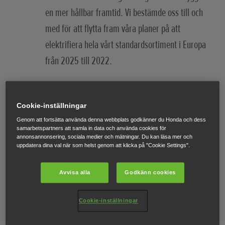
en mer hållbar framtid. Vi bestämde oss till och
med för att flytta fram våra planer på att
elektrifiera hela vårt standardsortiment i Europa
från 2025 till 2022.
Vårt beslut att föra den här "elektriska visionen"
framåt handlar om det förtroende vi har för våra
Cookie-inställningar
banbrytande elektrifierade produkter, som vi har
Genom att fortsätta använda denna webbplats godkänner du Honda och dess
samarbetspartners att samla in data och använda cookies för
förenat under varumärket e:Technology.
annonsannonsering, sociala medier och mätningar. Du kan läsa mer och
uppdatera dina val när som helst genom att klicka på "Cookie Settings".
TILLBAKA TILL BLOGGEN
Avvisa alla
Godkänn cookies
Cookie-inställningar