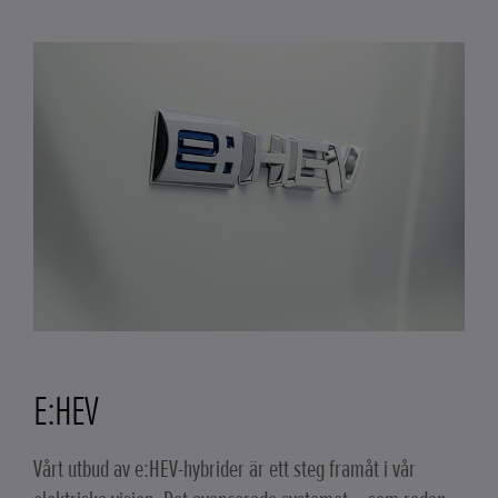
E:HEV
Vårt utbud av e:HEV-hybrider är ett steg framåt i vår