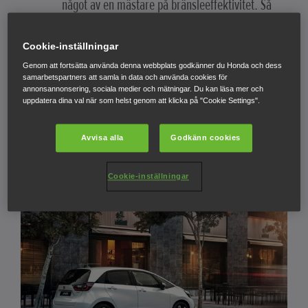
något av en mästare på bränsleeffektivitet. Så
här kommer du igång.
Cookie-inställningar
Genom att fortsätta använda denna webbplats godkänner du Honda och dess
TILLBAKA TILL BLOGGEN
samarbetspartners att samla in data och använda cookies för
annonsannonsering, sociala medier och mätningar. Du kan läsa mer och
uppdatera dina val när som helst genom att klicka på "Cookie Settings".
Avvisa alla
Godkänn cookies
Cookie-inställningar