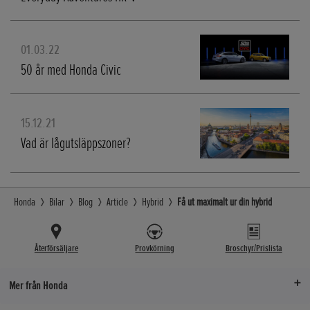
01.03.22
50 år med Honda Civic
15.12.21
Vad är lågutsläppszoner?
Honda
Bilar
Blog
Article
Hybrid
Få ut maximalt ur din hybrid
Återförsäljare
Provkörning
Broschyr/Prislista
Mer från Honda