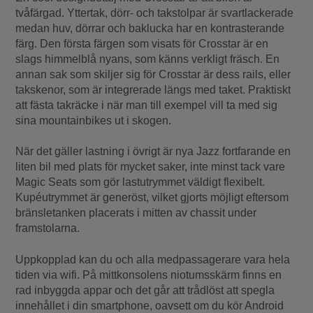
tvåfärgad. Yttertak, dörr- och takstolpar är svartlackerade
medan huv, dörrar och baklucka har en kontrasterande
färg. Den första färgen som visats för Crosstar är en
slags himmelblå nyans, som känns verkligt fräsch. En
annan sak som skiljer sig för Crosstar är dess rails, eller
takskenor, som är integrerade längs med taket. Praktiskt
att fästa takräcke i när man till exempel vill ta med sig
sina mountainbikes ut i skogen.
När det gäller lastning i övrigt är nya Jazz fortfarande en
liten bil med plats för mycket saker, inte minst tack vare
Magic Seats som gör lastutrymmet väldigt flexibelt.
Kupéutrymmet är generöst, vilket gjorts möjligt eftersom
bränsletanken placerats i mitten av chassit under
framstolarna.
Uppkopplad kan du och alla medpassagerare vara hela
tiden via wifi. På mittkonsolens niotumsskärm finns en
rad inbyggda appar och det går att trådlöst att spegla
innehållet i din smartphone, oavsett om du kör Android