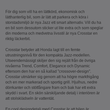
För dig som vill ha en lättkörd, ekonomisk och
lätthanterlig bil, som är lätt att parkera och köra i
storstadsmiljö är nya Jazz ett smart alternativ. Vill du ha
en bil som dessutom sticker ut lite extra och som speglar
din moderna och medvetna livsstil är nya Crosstar en
riktig läckerbit.
Crosstar betyder att Honda lagt till en femte
utrustningsnivå för den kompakta Jazz-modellen.
Utseendemässigt skiljer den sig rejält från de övriga
nivåerna Trend, Comfort, Elegance och Dynamic
eftersom den har en så kallad ”crossover-design”.
Crosstar utmärker sig genom att ha högre markfrigång
och en mer markerad och sportig grill. Hjulhus, nedre
dörrkanter och stötfångare fram och bak har ett extra
skydd i svart. En skön särskiljande detalj i interiören är
att stolsklädseln är vattentät.
En cool designdetalj med Crosstar är att bilen är