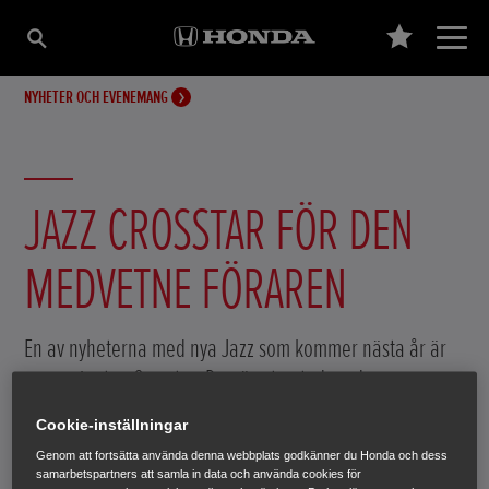
NYHETER OCH EVENEMANG
JAZZ CROSSTAR FÖR DEN
MEDVETNE FÖRAREN
En av nyheterna med nya Jazz som kommer nästa år är
nya varianten Crosstar. Den är utrustad med samma
hybriddrivlina och interiör som standardmodellen, men
Cookie-inställningar
har ett sportigare utseende och en del andra unika
Genom att fortsätta använda denna webbplats godkänner du Honda och dess
finesser som väcker uppmärksamhet.
samarbetspartners att samla in data och använda cookies för