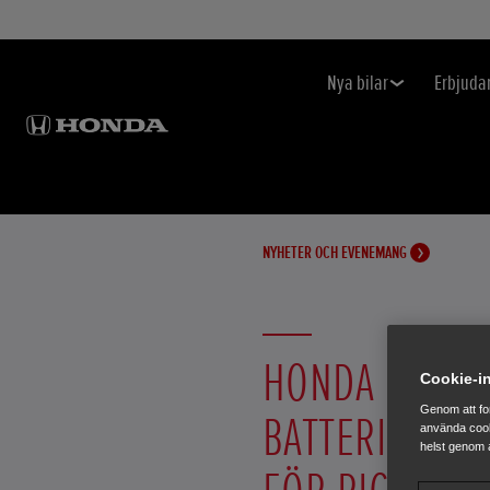
Nya bilar
Erbjuda
NYHETER OCH EVENEMANG
HONDA LANSE
Cookie-in
Genom att fo
BATTERIDELNI
använda cook
helst genom a