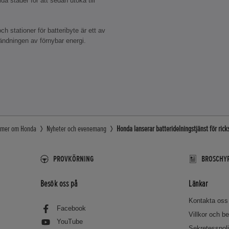
da städer för att sedan utöka till
 stationer för batteribyte är ett av
ndningen av förnybar energi.
g mer om Honda
Nyheter och evenemang
Honda lanserar batteridelningstjänst för rick
PROVKÖRNING
BROSCHYR
Besök oss på
Länkar
Kontakta oss
Facebook
Villkor och 
YouTube
Sekretesspol