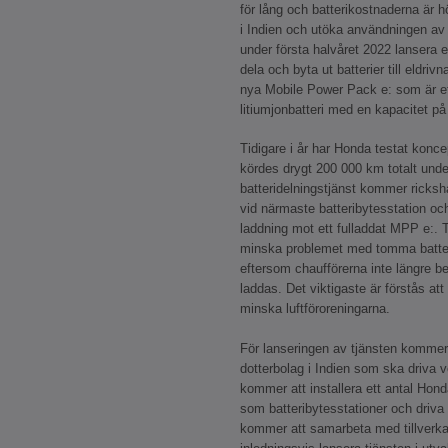
för lång och batterikostnaderna är hög
i Indien och utöka användningen av
under första halvåret 2022 lansera 
dela och byta ut batterier till eldri
nya Mobile Power Pack e: som är et
litiumjonbatteri med en kapacitet p
Tidigare i år har Honda testat konce
kördes drygt 200 000 km totalt und
batteridelningstjänst kommer ricksha
vid närmaste batteribytesstation och
laddning mot ett fulladdat MPP e:.
minska problemet med tomma batteri
eftersom chaufförerna inte längre b
laddas. Det viktigaste är förstås att 
minska luftföroreningarna.
För lanseringen av tjänsten kommer 
dotterbolag i Indien som ska driva 
kommer att installera ett antal Ho
som batteribytesstationer och driva
kommer att samarbeta med tillverka