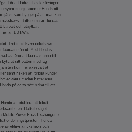
a. För att bidra till elektrifieringen
 förnybar energi kommer Honda att
en tjänst som bygger på att man kan
vna rickshaws. Batterierna är Hondas
t bärbart och utbytbart
å mer än 1,3 kWh.
ptet. Trettio eldrivna rickshaws
er februari månad. Med Hondas
wchaufförer att kunna stanna till
 byta ut sitt batteri med låg
 Tjänsten kommer avsevärt att
er samt risken att förlora kunder
ehöver vänta medan batterierna
Honda på detta sätt bidrar till att
Honda att etablera ett lokalt
verksamheten. Dotterbolaget
nda Mobile Power Pack Exchanger e:
 batteridelningstjänsten. Honda
re av eldrivna rickshaws och