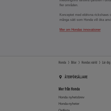
inledningsvis lansera tjänsten i utval
fler områden.
Konceptet med eldrivna rickshaws och
många sätt som Honda vill öka anvä
Mer om Hondas innovationer
Honda
Bilar
Hondas värld
Lär di
ÅTERFÖRSÄLJARE
Mer från Honda
Honda nyhetsbrev
Honda-nyheter
Ordlista