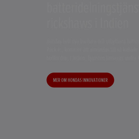
batteridelningstjäns
rickshaws i Indien
Hondas helt nya bärbara och utbytbara batte
Pack e:, kommer att användas till så kallade
taxifordon, i Indien. Tjänsten lanseras under
MER OM HONDAS INNOVATIONER