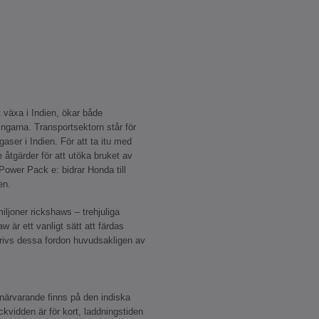
t växa i Indien, ökar både
ingarna. Transportsektorn står för
aser i Indien. För att ta itu med
 åtgärder för att utöka bruket av
ower Pack e: bidrar Honda till
en.
iljoner rickshaws – trehjuliga
w är ett vanligt sätt att färdas
 drivs dessa fordon huvudsakligen av
närvarande finns på den indiska
kvidden är för kort, laddningstiden