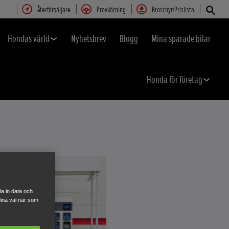
Återförsäljare
Provkörning
Broschyr/Prislista
Hondas värld
Nyhetsbrev
Blogg
Mina sparade bilar
Honda för företag
a in data och
ina val när som