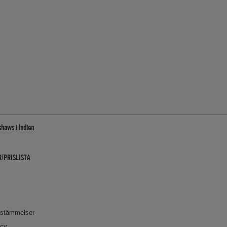
shaws i Indien
/PRISLISTA
bestämmelser
icy