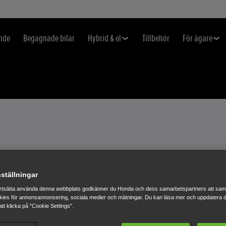
nde
Begagnade bilar
Hybrid & el
Tillbehör
För ägare
RAR
ställningar
rtsätta använda denna webbplats godkänner du Honda och dess samarbetspartners att saml
NGSTJÄNST
ies för annonsannonsering, sociala medier och mätningar. Du kan läsa mer och uppdatera d
tt klicka på "Cookie Settings".