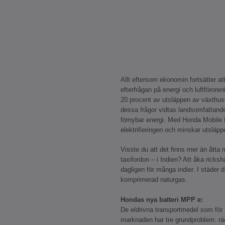
Allt eftersom ekonomin fortsätter at
efterfrågan på energi och luftföroren
20 procent av utsläppen av växthusg
dessa frågor vidtas landsomfattande
förnybar energi. Med Honda Mobile P
elektrifieringen och minskar utsläpp
Visste du att det finns mer än åtta m
taxifordon – i Indien? Att åka ricksha
dagligen för många indier. I städer
komprimerad naturgas.
Hondas nya batteri MPP e:
De eldrivna transportmedel som för 
marknaden har tre grundproblem: räc