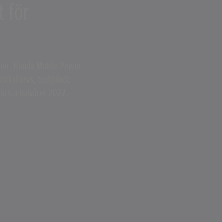
t för
rier, Honda Mobile Power
 rickshaws, trehjulade
 första halvåret 2022.