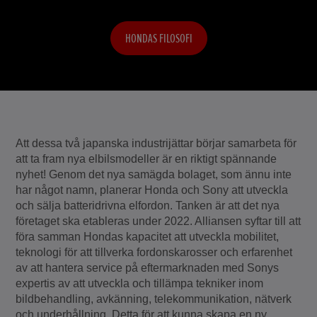
HONDAS FILOSOFI
Att dessa två japanska industrijättar börjar samarbeta för
att ta fram nya elbilsmodeller är en riktigt spännande
nyhet! Genom det nya samägda bolaget, som ännu inte
har något namn, planerar Honda och Sony att utveckla
och sälja batteridrivna elfordon. Tanken är att det nya
företaget ska etableras under 2022. Alliansen syftar till att
föra samman Hondas kapacitet att utveckla mobilitet,
teknologi för att tillverka fordonskarosser och erfarenhet
av att hantera service på eftermarknaden med Sonys
expertis av att utveckla och tillämpa tekniker inom
bildbehandling, avkänning, telekommunikation, nätverk
och underhållning. Detta för att kunna skapa en ny