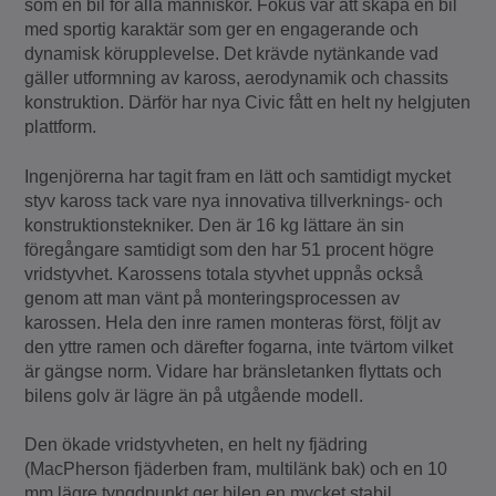
som en bil för alla människor. Fokus var att skapa en bil
med sportig karaktär som ger en engagerande och
dynamisk körupplevelse. Det krävde nytänkande vad
gäller utformning av kaross, aerodynamik och chassits
konstruktion. Därför har nya Civic fått en helt ny helgjuten
plattform.
Ingenjörerna har tagit fram en lätt och samtidigt mycket
styv kaross tack vare nya innovativa tillverknings- och
konstruktionstekniker. Den är 16 kg lättare än sin
föregångare samtidigt som den har 51 procent högre
vridstyvhet. Karossens totala styvhet uppnås också
genom att man vänt på monteringsprocessen av
karossen. Hela den inre ramen monteras först, följt av
den yttre ramen och därefter fogarna, inte tvärtom vilket
är gängse norm. Vidare har bränsletanken flyttats och
bilens golv är lägre än på utgående modell.
Den ökade vridstyvheten, en helt ny fjädring
(MacPherson fjäderben fram, multilänk bak) och en 10
mm lägre tyngdpunkt ger bilen en mycket stabil