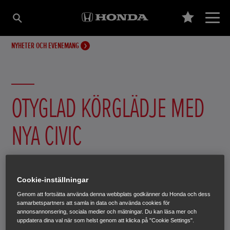
NYHETER OCH EVENEMANG
OTYGLAD KÖRGLÄDJE MED
NYA CIVIC
Civic är en riktig storsäljare i Europa. Den tionde
generationen som lanseras i mars nästa år i Sverige är
Cookie-inställningar
inte bara en helt ny konstruktion från grunden, den har
Genom att fortsätta använda denna webbplats godkänner du Honda och dess
genomgått det största utvecklingsprogrammet för en
samarbetspartners att samla in data och använda cookies för
annonsannonsering, sociala medier och mätningar. Du kan läsa mer och
enstaka modell i företagets historia. Det visar hur viktig
uppdatera dina val när som helst genom att klicka på "Cookie Settings".