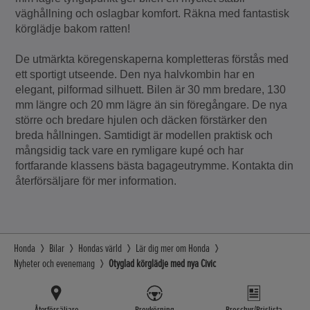
väghållning och oslagbar komfort. Räkna med fantastisk
körglädje bakom ratten!
De utmärkta köregenskaperna kompletteras förstås med
ett sportigt utseende. Den nya halvkombin har en
elegant, pilformad silhuett. Bilen är 30 mm bredare, 130
mm längre och 20 mm lägre än sin föregångare. De nya
större och bredare hjulen och däcken förstärker den
breda hållningen. Samtidigt är modellen praktisk och
mångsidig tack vare en rymligare kupé och har
fortfarande klassens bästa bagageutrymme. Kontakta din
återförsäljare för mer information.
Honda
Bilar
Hondas värld
Lär dig mer om Honda
Nyheter och evenemang
Otyglad körglädje med nya Civic
Återförsäljare
Provkörning
Broschyr/Prislista