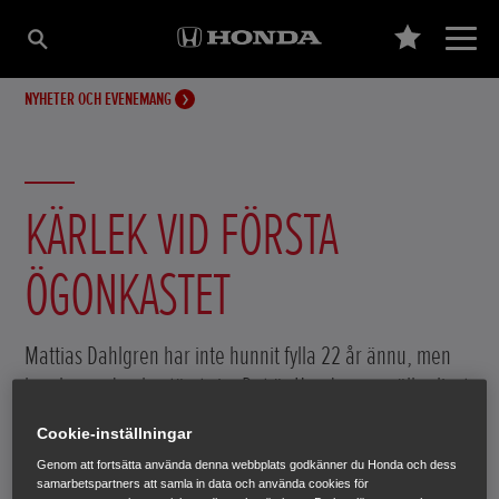
NYHETER OCH EVENEMANG
KÄRLEK VID FÖRSTA
ÖGONKASTET
Mattias Dahlgren har inte hunnit fylla 22 år ännu, men
han har redan bestämt sig. Det är Honda som gäller livet
ut.
Cookie-inställningar
Genom att fortsätta använda denna webbplats godkänner du Honda och dess
27 maj 2017
samarbetspartners att samla in data och använda cookies för