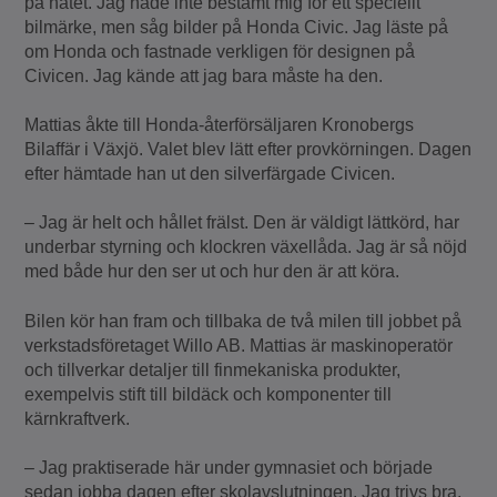
på nätet. Jag hade inte bestämt mig för ett speciellt
bilmärke, men såg bilder på Honda Civic. Jag läste på
om Honda och fastnade verkligen för designen på
Civicen. Jag kände att jag bara måste ha den.
Mattias åkte till Honda-återförsäljaren Kronobergs
Bilaffär i Växjö. Valet blev lätt efter provkörningen. Dagen
efter hämtade han ut den silverfärgade Civicen.
– Jag är helt och hållet frälst. Den är väldigt lättkörd, har
underbar styrning och klockren växellåda. Jag är så nöjd
med både hur den ser ut och hur den är att köra.
Bilen kör han fram och tillbaka de två milen till jobbet på
verkstadsföretaget Willo AB. Mattias är maskinoperatör
och tillverkar detaljer till finmekaniska produkter,
exempelvis stift till bildäck och komponenter till
kärnkraftverk.
– Jag praktiserade här under gymnasiet och började
sedan jobba dagen efter skolavslutningen. Jag trivs bra,