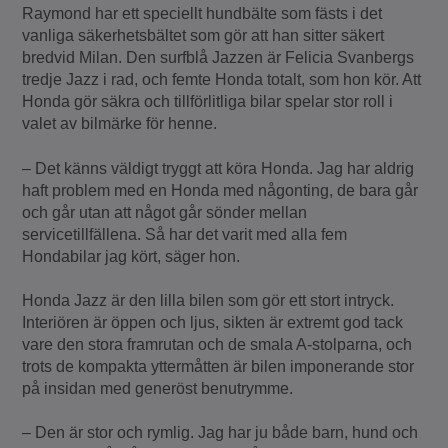
Raymond har ett speciellt hundbälte som fästs i det
vanliga säkerhetsbältet som gör att han sitter säkert
bredvid Milan. Den surfblå Jazzen är Felicia Svanbergs
tredje Jazz i rad, och femte Honda totalt, som hon kör. Att
Honda gör säkra och tillförlitliga bilar spelar stor roll i
valet av bilmärke för henne.
– Det känns väldigt tryggt att köra Honda. Jag har aldrig
haft problem med en Honda med någonting, de bara går
och går utan att något går sönder mellan
servicetillfällena. Så har det varit med alla fem
Hondabilar jag kört, säger hon.
Honda Jazz är den lilla bilen som gör ett stort intryck.
Interiören är öppen och ljus, sikten är extremt god tack
vare den stora framrutan och de smala A-stolparna, och
trots de kompakta yttermåtten är bilen imponerande stor
på insidan med generöst benutrymme.
– Den är stor och rymlig. Jag har ju både barn, hund och