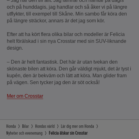
– Jag har den till allt. Jag lämnar och hämtar på dagis
och på hunddagis, jag handlar och så åker vi på längre
utflykter, till exempel till Skåne. Min sambo får köra den
på längre sträckor, annars är det jag som kör.
Efter att ha kört flera olika bilar och modeller är Felicia
helt förälskad i sin nya Crosstar med sin SUV-liknande
design.
– Den är helt fantastisk. Det här är utan tvekan den
skönaste bilen att köra. Den går väldigt mjukt, det är tyst i
kupén, den är bekväm och lätt att köra. Man glider fram
på vägen. Sen tycker jag den är söt också!
Mer om Crosstar
Honda
Bilar
Hondas värld
Lär dig mer om Honda
Nyheter och evenemang
Felicia älskar sin Crosstar