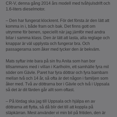
CR-V, denna gång 2014 års modell med tvåhjulsdrift och
1.6-liters dieselmotor.
– Den har fungerat klockrent. För det första är den lätt att
komma in i, både fram och bak. Det finns gott om
utrymme för benen, speciellt när jag jämför med andra
bilar i samma klass. Den är lätt att lasta, alla reglage och
knappar är väl upplysta och fungerar bra. Och
passagerarna som åker med tycker den är bekväm.
Mats syftar inte bara på sin fru Anita som han bor
tillsammans med i villan i Karlholm, ett samhälle fyra mil
söder om Gävle. Paret har fyra döttrar och fyra barnbarn
mellan två och 14 år, så ofta är det någon i familjen som
åker med. Två av döttrarna bor i Gävle och två i Uppsala
så det är dit färden går allt som oftast.
– På lördag ska jag till Uppsala och hjälpa en av
döttrarna att flytta, så då blir det till att koppla på
släpkärran. Mest använder vi min bil på fritiden, den är