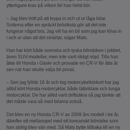
ytterligare krav på vilken bil han helst kör.
– Jag blev trött på att krypa in och ut ur låga bilar.
Sviterna efter en spräckt bröstkota gör att det inte
fungerar något bra. Jag vill ha en bil som jag kan kliva in
i och ur utan att det smärtar, säger Mats.
Han har kört både svenska och tyska bilmärken i jobbet,
även SUV-modeller, men inte varit riktigt nöjd. Tills han
åkte till Honda i Gävle och provade en CR-V för åtta år
sen när han skulle välja bil privat.
– Sen jag fyllde 16 år och tog motorcykelkörkort har jag
alltid kört Honda-motorcyklar, både lättviktare och tunga
motorcyklar. De har alltid varit driftsäkra så jag tänkte att
det måste vara så med bilarna också.
Det blev en ny Honda CR-V av 2009 års modell i tre år,
därefter ett mellanspel med ett koreanskt bilmärke som
han aldrig blev vän med. Så Mats bytte tillbaka till en ny