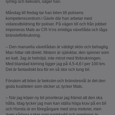
rymlig och bekväm, säger han.
Måndag till fredag tar han bilen till polisens
kompetenscentrum i Gävle där han arbetar med
vidareutbildning för poliser. På vägen till och från jobbet
imponeras Mats av CR-V:ns smidiga växellåda och låga
bränsleförbrukning.
– Den manuella växellådan är väldigt skön och behaglig.
Man hittar rätt direkt. Motorn är självklar, den spinner som
en katt. Jag är helnöjd, inte minst med förbrukningen.
Med blandad körning ligger jag på 4,5-4,6 l per 100 km.
Det är fantastiskt bra för en så stor och tung bil.
Förutom att bilen är bekväm och bränslesnål är det den
goda kvaliteten som sticker ut, tycker Mats.
– När jag köper ny bil prioriterar jag främst att den ska
hålla. Idag tycker jag man kan ställa höga krav på en bil
och Honda är en föregångare med sina motorer, men
även sådana saker som rostskydd och inredning är