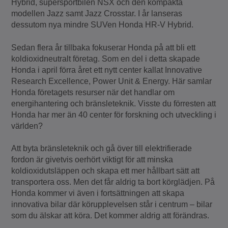
Hybrid, supersportbilen NSX och den kompakta
modellen Jazz samt Jazz Crosstar. I år lanseras
dessutom nya mindre SUVen Honda HR-V Hybrid.
Sedan flera år tillbaka fokuserar Honda på att bli ett
koldioxidneutralt företag. Som en del i detta skapade
Honda i april förra året ett nytt center kallat Innovative
Research Excellence, Power Unit & Energy. Här samlar
Honda företagets resurser när det handlar om
energihantering och bränsleteknik. Visste du förresten att
Honda har mer än 40 center för forskning och utveckling i
världen?
Att byta bränsleteknik och gå över till elektrifierade
fordon är givetvis oerhört viktigt för att minska
koldioxidutsläppen och skapa ett mer hållbart sätt att
transportera oss. Men det får aldrig ta bort körglädjen. På
Honda kommer vi även i fortsättningen att skapa
innovativa bilar där körupplevelsen står i centrum – bilar
som du älskar att köra. Det kommer aldrig att förändras.