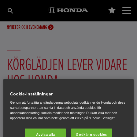
NYHETER OCH EVENEMANG
KÖRGLÄDJEN LEVER VIDARE
HOS HONDA
Cookie-inställningar
Hondas forskning och utveckling fokuserar på att ta fram
Genom att fortsätta använda denna webbplats godkänner du Honda och dess
produkter som skapar glädje hos så många människor
samarbetspartners att samla in data och använda cookies för
som möjligt.
annonsannonsering, sociala medier och mätningar. Du kan läsa mer och
uppdatera dina val när som helst genom att klicka på "Cookie Settings".
24 februari 2021
Avvisa alla
Godkänn cookies