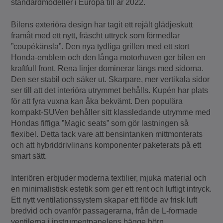
standardmodeller i Europa till år 2022.
Bilens exteriöra design har tagit ett rejält glädjeskutt
framåt med ett nytt, fräscht uttryck som förmedlar
”coupékänsla”. Den nya tydliga grillen med ett stort
Honda-emblem och den långa motorhuven ger bilen en
kraftfull front. Rena linjer dominerar längs med sidorna.
Den ser stabil och säker ut. Skarpare, mer vertikala sidor
ser till att det interiöra utrymmet behålls. Kupén har plats
för att fyra vuxna kan åka bekvämt. Den populära
kompakt-SUVen behåller sitt klassledande utrymme med
Hondas fiffiga ”Magic seats” som gör lastningen så
flexibel. Detta tack vare att bensintanken mittmonterats
och att hybriddrivlinans komponenter paketerats på ett
smart sätt.
Interiören erbjuder moderna textilier, mjuka material och
en minimalistisk estetik som ger ett rent och luftigt intryck.
Ett nytt ventilationssystem skapar ett flöde av frisk luft
bredvid och ovanför passagerarna, från de L-formade
ventilerna i instrumentpanelens bägge hörn.