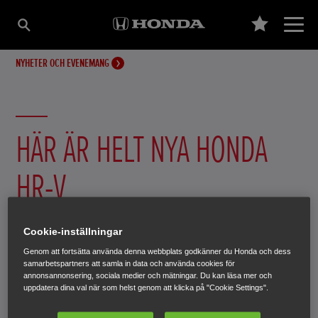
NYHETER OCH EVENEMANG
HÄR ÄR HELT NYA HONDA
HR-V
Honda HR-V blir nästa Honda-modell efter CR-V och
Cookie-inställningar
Jazz/Jazz Crosstar som förses med hybriddrivlina som
Genom att fortsätta använda denna webbplats godkänner du Honda och dess
standard.
samarbetspartners att samla in data och använda cookies för
annonsannonsering, sociala medier och mätningar. Du kan läsa mer och
uppdatera dina val när som helst genom att klicka på "Cookie Settings".
24 februari 2021