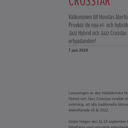
CROSSTAR
Välkommen till Hondas återfö
Provkör de nya el- och hybri
Jazz Hybrid och Jazz Crosstar
erbjudanden!
7 juni 2020
Lanseringen av den helelektriska H
Hybrid och Jazz Crosstar innebär e
inriktning: att alla traditionella bil
elektrifierade till år 2022.
Under helgen den 11-13 september ha
bilhallarna med prisvärda erbjudande