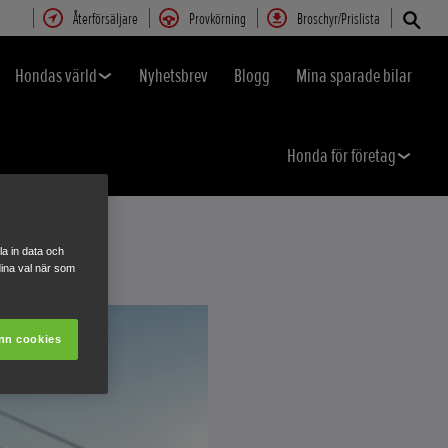
Återförsäljare
Provkörning
Broschyr/Prislista
Hondas värld
Nyhetsbrev
Blogg
Mina sparade bilar
Honda för företag
a in data och
ina val när som
nn cookies