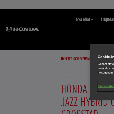
Nya bilar
Erbjuda
Cookie-in
NYHETER OCH EVENEMANG
Genom att fo
använda cook
helst genom a
HONDA LANSE
Cookie-ins
JAZZ HYBRID 