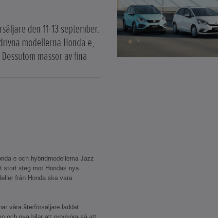
rsäljare den 11-13 september.
ddrivna modellerna Honda e,
. Dessutom massor av fina
onda e och hybridmodellerna Jazz
tt stort steg mot Hondas nya
modeller från Honda ska vara
r våra återförsäljare laddat
n och nya bilar att provköra så att