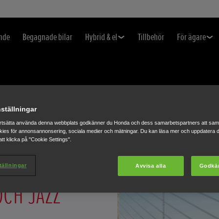
nde
Begagnade bilar
Hybrid & el
Tillbehör
För ägare
ställningar
rtsätta använda denna webbplats godkänner du Honda och dess samarbetspartners att saml
ies för annonsannonsering, sociala medier och mätningar. Du kan läsa mer och uppdatera d
tt klicka på "Cookie Settings".
RAR HONDA E,
tällningar
Avvisa alla
Godkä
OCH JAZZ