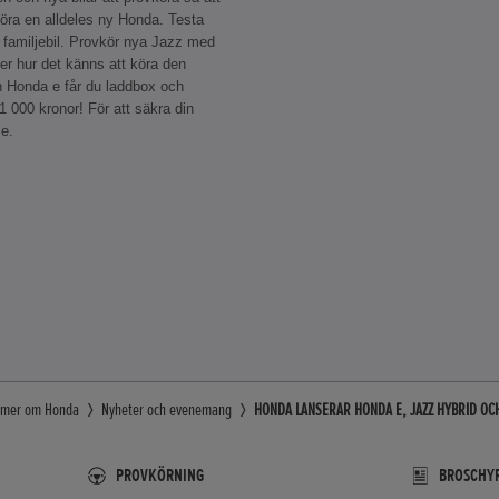
köra en alldeles ny Honda. Testa
 familjebil. Provkör nya Jazz med
ter hur det känns att köra den
n Honda e får du laddbox och
21 000 kronor! För att säkra din
se.
g mer om Honda
Nyheter och evenemang
HONDA LANSERAR HONDA E, JAZZ HYBRID OC
PROVKÖRNING
BROSCHYR