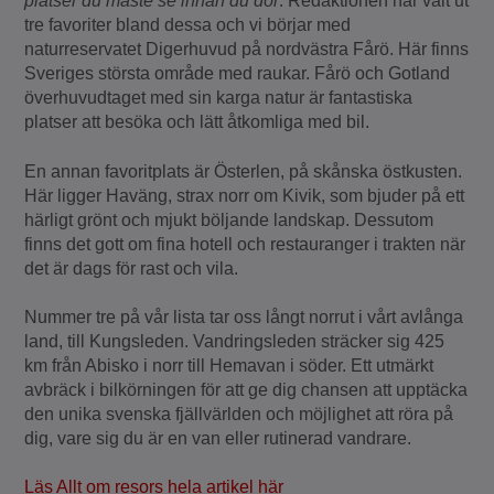
platser du måste se innan du dör
. Redaktionen har valt ut
tre favoriter bland dessa och vi börjar med
naturreservatet Digerhuvud på nordvästra Fårö. Här finns
Sveriges största område med raukar. Fårö och Gotland
överhuvudtaget med sin karga natur är fantastiska
platser att besöka och lätt åtkomliga med bil.
En annan favoritplats är Österlen, på skånska östkusten.
Här ligger Haväng, strax norr om Kivik, som bjuder på ett
härligt grönt och mjukt böljande landskap. Dessutom
finns det gott om fina hotell och restauranger i trakten när
det är dags för rast och vila.
Nummer tre på vår lista tar oss långt norrut i vårt avlånga
land, till Kungsleden. Vandringsleden sträcker sig 425
km från Abisko i norr till Hemavan i söder. Ett utmärkt
avbräck i bilkörningen för att ge dig chansen att upptäcka
den unika svenska fjällvärlden och möjlighet att röra på
dig, vare sig du är en van eller rutinerad vandrare.
Läs Allt om resors hela artikel här