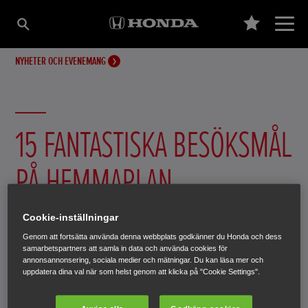
NYHETER OCH EVENEMANG
15 FANTASTISKA BESÖKSMÅL
PÅ HEMMAPLAN
Sverige är ett fantastiskt vackert land med många ställen
Cookie-inställningar
att besöka. Varför inte bilsemestra i Sverige nästa gång
Genom att fortsätta använda denna webbplats godkänner du Honda och dess
samarbetspartners att samla in data och använda cookies för
det är dags att ta lite ledigt? Här är lite tips inför vårens
annonsannonsering, sociala medier och mätningar. Du kan läsa mer och
och sommarens utflykter.
uppdatera dina val när som helst genom att klicka på "Cookie Settings".