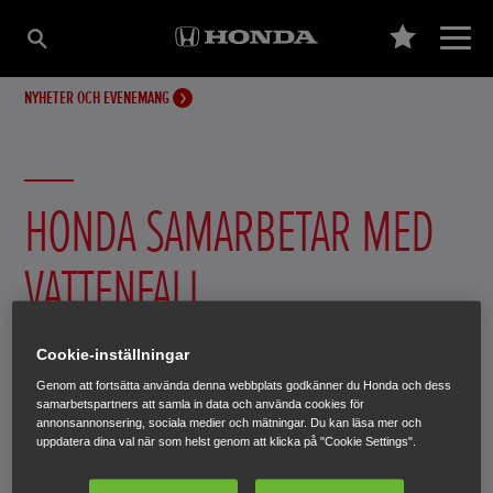
NYHETER OCH EVENEMANG
HONDA SAMARBETAR MED
VATTENFALL
Samarbetet med Vattenfall ska förenkla för elbilsförare
Cookie-inställningar
över hela Europa. Avtalet innebär kostnadseffektiv
Genom att fortsätta använda denna webbplats godkänner du Honda och dess
laddning av elfordon samtidigt som användningen
samarbetspartners att samla in data och använda cookies för
annonsannonsering, sociala medier och mätningar. Du kan läsa mer och
maximeras av förnybar energi.
uppdatera dina val när som helst genom att klicka på "Cookie Settings".