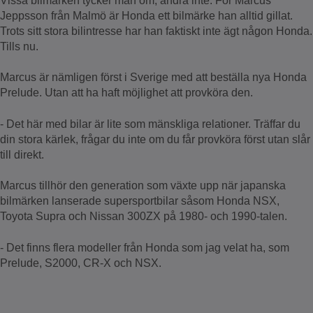
Vissa bilmärken tycker man om, andra inte. För Marcus
Jeppsson från Malmö är Honda ett bilmärke han alltid gillat.
Trots sitt stora bilintresse har han faktiskt inte ägt någon Honda.
Tills nu.
Marcus är nämligen först i Sverige med att beställa nya Honda
Prelude. Utan att ha haft möjlighet att provköra den.
- Det här med bilar är lite som mänskliga relationer. Träffar du
din stora kärlek, frågar du inte om du får provköra först utan slår
till direkt.
Marcus tillhör den generation som växte upp när japanska
bilmärken lanserade supersportbilar såsom Honda NSX,
Toyota Supra och Nissan 300ZX på 1980- och 1990-talen.
- Det finns flera modeller från Honda som jag velat ha, som
Prelude, S2000, CR-X och NSX.