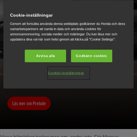
Cookie-inställningar
FÖRSTA KÖPAREN AV
Genom att fortsätta använda denna webbplats godkänner du Honda och dess
samarbetspartners att samla in data och använda cookies för
HONDA PRELUDE I SVERIGE
annonsannonsering, sociala medier och mätningar. Du kan läsa mer och
uppdatera dina val när som helst genom att klicka på "Cookie Settings".
Avvisa alla
Godkänn cookies
Nya generationen av Honda Prelude väntas till Sverige i
Cookie-inställningar
april. En som redan beställt bilen är Marcus Jeppsson.
Läs mer om Prelude