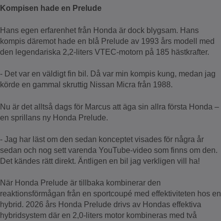
Kompisen hade en Prelude
Hans egen erfarenhet från Honda är dock blygsam. Hans
kompis däremot hade en blå Prelude av 1993 års modell med
den legendariska 2,2-liters VTEC-motorn på 185 hästkrafter.
- Det var en väldigt fin bil. Då var min kompis kung, medan jag
körde en gammal skruttig Nissan Micra från 1988.
Nu är det alltså dags för Marcus att äga sin allra första Honda –
en sprillans ny Honda Prelude.
- Jag har läst om den sedan konceptet visades för några år
sedan och nog sett varenda YouTube-video som finns om den.
Det kändes rätt direkt. Äntligen en bil jag verkligen vill ha!
När Honda Prelude är tillbaka kombinerar den
reaktionsförmågan från en sportcoupé med effektiviteten hos en
hybrid. 2026 års Honda Prelude drivs av Hondas effektiva
hybridsystem där en 2,0-liters motor kombineras med två