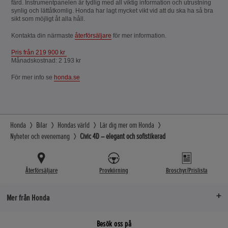
färd. Instrumentpanelen är tydlig med all viktig information och utrustning
synlig och lättåtkomlig. Honda har lagt mycket vikt vid att du ska ha så bra
sikt som möjligt åt alla håll.
Kontakta din närmaste
återförsäljare
för mer information.
Pris från 219 900 kr
Månadskostnad: 2 193 kr
För mer info se
honda.se
Honda
Bilar
Hondas värld
Lär dig mer om Honda
Nyheter och evenemang
Civic 4D – elegant och sofistikerad
Återförsäljare
Provkörning
Broschyr/Prislista
Mer från Honda
Besök oss på