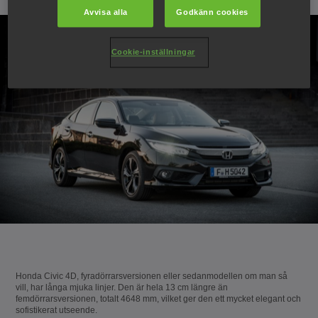
Avvisa alla
Godkänn cookies
Cookie-inställningar
Honda Civic 4D, fyradörrarsversionen eller sedanmodellen om man så
vill, har långa mjuka linjer. Den är hela 13 cm längre än
femdörrarsversionen, totalt 4648 mm, vilket ger den ett mycket elegant och
sofistikerat utseende.