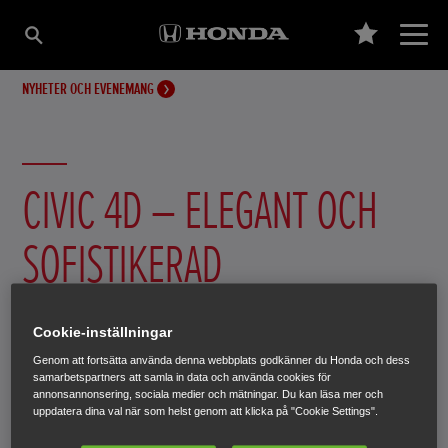
NYHETER OCH EVENEMANG
CIVIC 4D – ELEGANT OCH
SOFISTIKERAD
Honda Civic 4D är här. Med fina aerodynamiska linjer,
Cookie-inställningar
imponerande grill och nya 16- eller 17-tums
Genom att fortsätta använda denna webbplats godkänner du Honda och dess
lättmetallfälgar är det en riktig skönhet ur alla vinklar.
samarbetspartners att samla in data och använda cookies för
annonsannonsering, sociala medier och mätningar. Du kan läsa mer och
uppdatera dina val när som helst genom att klicka på "Cookie Settings".
21 juni 2017