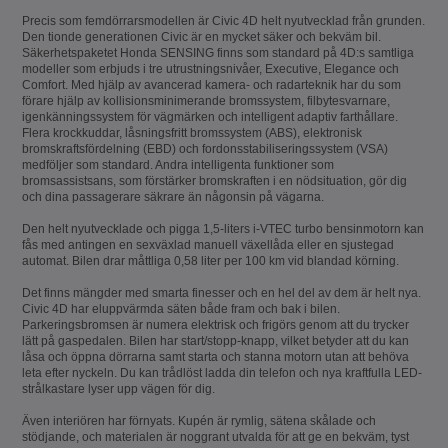
Precis som femdörrarsmodellen är Civic 4D helt nyutvecklad från grunden.
Den tionde generationen Civic är en mycket säker och bekväm bil.
Säkerhetspaketet Honda SENSING finns som standard på 4D:s samtliga
modeller som erbjuds i tre utrustningsnivåer, Executive, Elegance och
Comfort. Med hjälp av avancerad kamera- och radarteknik har du som
förare hjälp av kollisionsminimerande bromssystem, filbytesvarnare,
igenkänningssystem för vägmärken och intelligent adaptiv farthållare.
Flera krockkuddar, låsningsfritt bromssystem (ABS), elektronisk
bromskraftsfördelning (EBD) och fordonsstabiliseringssystem (VSA)
medföljer som standard. Andra intelligenta funktioner som
bromsassistsans, som förstärker bromskraften i en nödsituation, gör dig
och dina passagerare säkrare än någonsin på vägarna.
Den helt nyutvecklade och pigga 1,5-liters i-VTEC turbo bensinmotorn kan
fås med antingen en sexväxlad manuell växellåda eller en sjustegad
automat. Bilen drar måttliga 0,58 liter per 100 km vid blandad körning.
Det finns mängder med smarta finesser och en hel del av dem är helt nya.
Civic 4D har eluppvärmda säten både fram och bak i bilen.
Parkeringsbromsen är numera elektrisk och frigörs genom att du trycker
lätt på gaspedalen. Bilen har start/stopp-knapp, vilket betyder att du kan
låsa och öppna dörrarna samt starta och stanna motorn utan att behöva
leta efter nyckeln. Du kan trådlöst ladda din telefon och nya kraftfulla LED-
strålkastare lyser upp vägen för dig.
Även interiören har förnyats. Kupén är rymlig, sätena skålade och
stödjande, och materialen är noggrant utvalda för att ge en bekväm, tyst