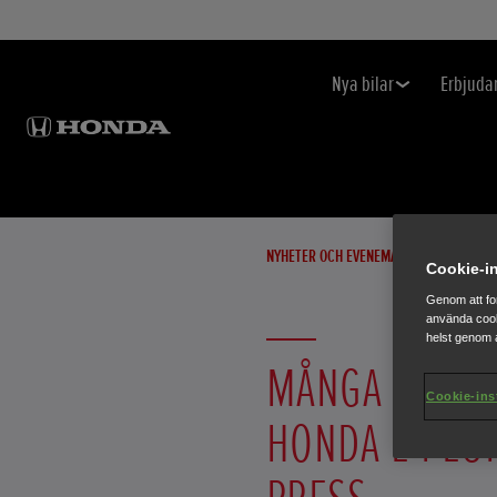
Nya bilar
Erbjuda
NYHETER OCH EVENEMANG
Cookie-in
Genom att fo
använda cook
helst genom a
MÅNGA ARTIK
Cookie-ins
HONDA E I EU