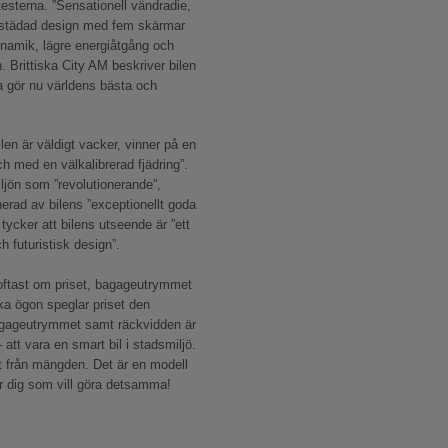
esterna. ”Sensationell vändradie,
t städad design med fem skärmar
ynamik, lägre energiåtgång och
. Brittiska City AM beskriver bilen
a gör nu världens bästa och
ilen är väldigt vacker, vinner på en
ch med en välkalibrerad fjädring”.
iljön som ”revolutionerande”,
erad av bilens ”exceptionellt goda
ycker att bilens utseende är ”ett
 futuristisk design”.
oftast om priset, bagageutrymmet
ka ögon speglar priset den
agageutrymmet samt räckvidden är
att vara en smart bil i stadsmiljö.
ut från mängden. Det är en modell
r dig som vill göra detsamma!