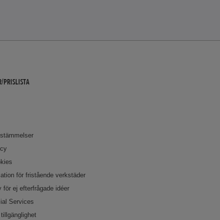
/PRISLISTA
bestämmelser
icy
okies
ation för fristående verkstäder
 för ej efterfrågade idéer
ial Services
tillgänglighet