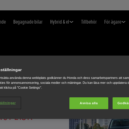
nde
Begagnade bilar
Hybrid & el
Tillbehör
För ägare
ställningar
rtsätta använda denna webbplats godkänner du Honda och dess samarbetspartners att saml
ies för annonsannonsering, sociala medier och mätningar. Du kan läsa mer och uppdatera d
tt klicka på "Cookie Settings".
LAR OM
tällningar
Avvisa alla
Godkä
ROPEISK