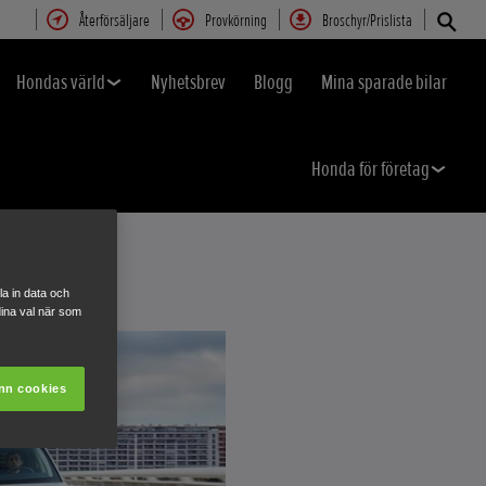
Återförsäljare
Provkörning
Broschyr/Prislista
Hondas värld
Nyhetsbrev
Blogg
Mina sparade bilar
Honda för företag
a in data och
ina val när som
nn cookies