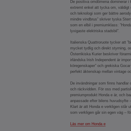
De positiva omdömena dominerar i t
extremt enkel att tycka om, väldig
och teknologi som ger bättre aerod
mindre vindbrus” skriver tyska Stern
som en elbil i premiumklass: ”Hond
lyxigaste elektriska stadsbil”.
Italienska Quattroruote tycker att ”b
mycket tydlig och direkt styrning, o
Österrikiska Kurier beskriver förarm
irländska Irish Independent är impon
köregenskaper” och grekiska Gocar t
perfekt äktenskap mellan vintage och
De invändningar som finns handlar 
och räckvidden. För oss med partis
premiumprodukt Honda e är, och b
anpassade efter bilens huvudsyfte – 
Klart är att Honda e verkligen står 
som verkligen går sin egen väg – fö
Läs mer om Honda e