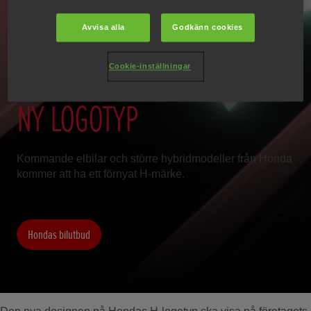
2027 ÅRS HONDA-
Avvisa alla
Godkänn cookies
MODELLER FÅR
Cookie-inställningar
NY LOGOTYP
Kommande elbilar och större hybridmodeller från Honda
kommer att ha ett förnyat H-märke.
Hondas bilutbud