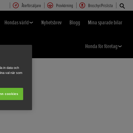
Återförsäljare
Provkörning
Broschyr/Prislista
Hondas värld
Nyhetsbrev
Blogg
Mina sparade bilar
Honda för företag
a in data och
ina val när som
nn cookies