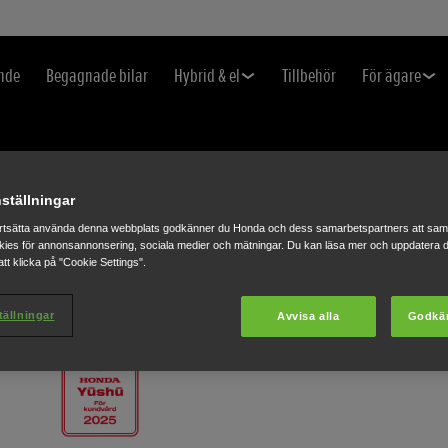
nde
Begagnade bilar
Hybrid & el
Tillbehör
För ägare
ställningar
rtsätta använda denna webbplats godkänner du Honda och dess samarbetspartners att saml
ies för annonsannonsering, sociala medier och mätningar. Du kan läsa mer och uppdatera d
tt klicka på "Cookie Settings".
tällningar
Avvisa alla
Godkä