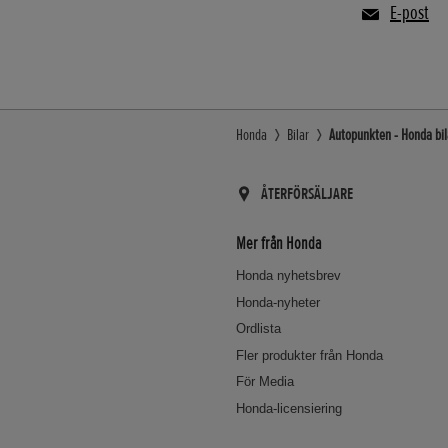
E-post
Honda
Bilar
Autopunkten - Honda bila
ÅTERFÖRSÄLJARE
Mer från Honda
Honda nyhetsbrev
Honda-nyheter
Ordlista
Fler produkter från Honda
För Media
Honda-licensiering