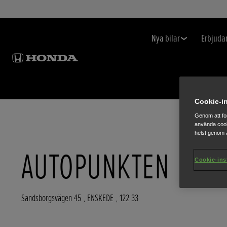
Nya bilar
Erbjuda
Cookie-in
Genom att fo
använda cook
helst genom a
AUTOPUNKTEN
Cookie-ins
Sandsborgsvägen 45
,
ENSKEDE
,
122 33