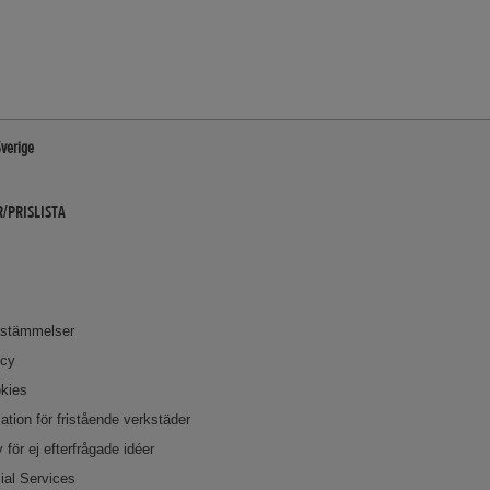
Sverige
/PRISLISTA
bestämmelser
icy
okies
ation för fristående verkstäder
 för ej efterfrågade idéer
ial Services