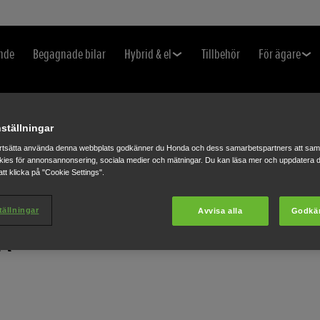
nde
Begagnade bilar
Hybrid & el
Tillbehör
För ägare
ställningar
rtsätta använda denna webbplats godkänner du Honda och dess samarbetspartners att saml
ies för annonsannonsering, sociala medier och mätningar. Du kan läsa mer och uppdatera d
tt klicka på "Cookie Settings".
R
tällningar
Avvisa alla
Godkä