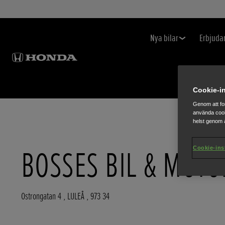
Nya bilar
Erbjuda
Cookie-in
Genom att fo
använda cook
helst genom a
BOSSES BIL & MOTO
Cookie-ins
Ostrongatan 4
,
LULEÅ
,
973 34