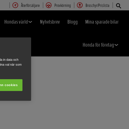
Återförsäljare
Provkörning
Broschyr/Prislista
Hondas värld
Nyhetsbrev
Blogg
Mina sparade bilar
Honda för företag
a in data och
ina val när som
nn cookies