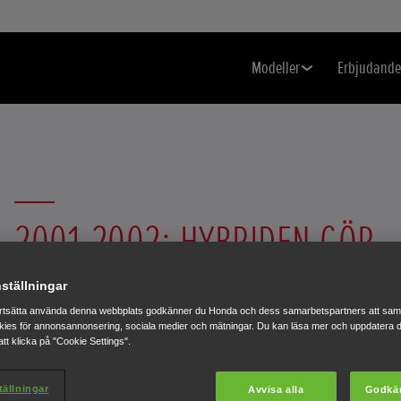
Modeller
Erbjudand
2001-2002: HYBRIDEN GÖR
INTÅG
ställningar
rtsätta använda denna webbplats godkänner du Honda och dess samarbetspartners att saml
ies för annonsannonsering, sociala medier och mätningar. Du kan läsa mer och uppdatera d
För Honda var 2001 ett år där nyheterna avlöste varandra.
tt klicka på "Cookie Settings".
Sjunde generationen av Civic presenterades samt den helt
nya modellen Stream.
tällningar
Avvisa alla
Godkä