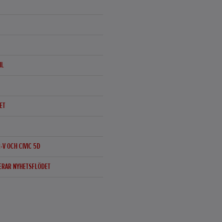
IL
ET
V OCH CIVIC 5D
ERAR NYHETSFLÖDET