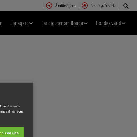
Återförsäljare
Broschyr/Prislista
en
För ägare
Lär dig mer om Honda
Hondas värld
a in data och
ina val när som
nn cookies