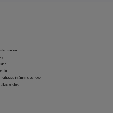
bestämmelser
icy
okies
rsikt
efterfrågad inlämning av idéer
tillgänglighet