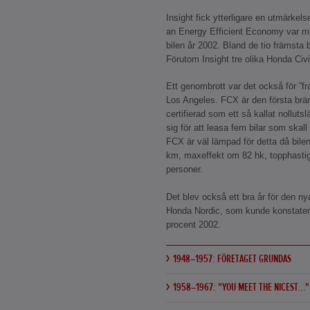
Insight fick ytterligare en utmärkel
an Energy Efficient Economy var mo
bilen år 2002. Bland de tio främsta 
Förutom Insight tre olika Honda Civi
Ett genombrott var det också för ”fr
Los Angeles. FCX är den första bräns
certifierad som ett så kallat nollu
sig för att leasa fem bilar som skal
FCX är väl lämpad för detta då bile
km, maxeffekt om 82 hk, topphastig
personer.
Det blev också ett bra år för den n
Honda Nordic, som kunde konstatera
procent 2002.
1948–1957: FÖRETAGET GRUNDAS
1958–1967: "YOU MEET THE NICEST..."