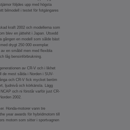
tjärnor följdes upp med högsta
tt bilmodell i testet för fotgängares
skad kraft 2002 och modellerna som
som blev en jättehit i Japan. Utsedd
rsta gången en modell som sålde bäst
 med drygt 250 000 exemplar.
en av en småbil men med flexibla
och låg bensinförbrukning.
generationen av CR-V och i likhet
ll de mest sålda i Norden i SUV-
många och CR-V fick mycket beröm
rt, ljudnivå och körkänsla. Lägg
o NCAP och ni förstår varför just CR-
 Norden 2002.
ser. Honda-motorer vann tre
 the year awards för hybridmotorn till
ters motorn som sitter i sportvagnen