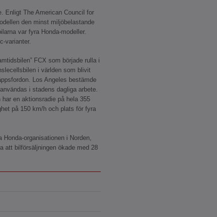
se. Enligt The American Council for
dellen den minst miljöbelastande
bilarna var fyra Honda-modeller.
c-varianter.
amtidsbilen” FCX som började rulla i
lecellsbilen i världen som blivit
tsläppsfordon. Los Angeles bestämde
l användas i stadens dagliga arbete.
n har en aktionsradie på hela 355
het på 150 km/h och plats för fyra
ya Honda-organisationen i Norden,
 att bilförsäljningen ökade med 28