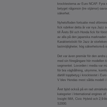
krocktesterna av Euro NCAP. Fyra s
betyget någonsin (tre stjärnor) oavse
säkerhet.
Nyhetsfloden fortsatte med oförmin
fick rubriker detta år var nya Jazz 
till Årets Bil och Honda fick för fö
av alla på den japanska marknaden
Karakteristiskt för Jazz är storlek
lastmöjligheter, hög säkerhetsnivå 
Det var även premiär för den andra 
med sin föregångare hör modellen ti
segmentet. Lovorden i media var 
för bra väghållning, utrymme, komfo
därtill toppbetyg i krocktestet i Eur
V blev Hondas mest sålda modell i
Året bjöd också på en rad utmärkel
kategorier i International engines of
Insight IMA, Civic Hybrid och 2,9-li
S2000.