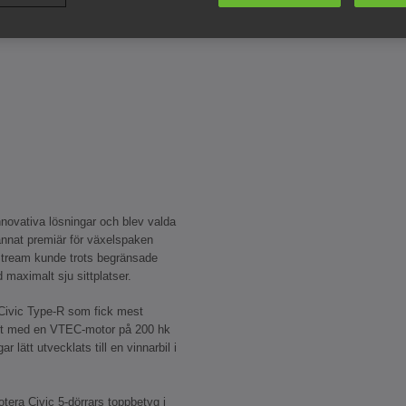
novativa lösningar och blev valda
d annat premiär för växelspaken
Stream kunde trots begränsade
 maximalt sju sittplatser.
 Civic Type-R som fick mest
ket med en VTEC-motor på 200 hk
 lätt utvecklats till en vinnarbil i
otera Civic 5-dörrars toppbetyg i