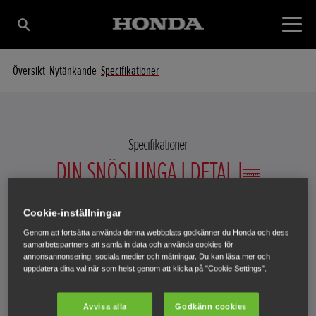
Översikt
Nytänkande
Specifikationer
Specifikationer
DIN SNÖSLUNGA I DETALJ
Cookie-inställningar
Genom att fortsätta använda denna webbplats godkänner du Honda och dess
Välj en snöslunga för att se specifikationerna.
samarbetspartners att samla in data och använda cookies för
annonsannonsering, sociala medier och mätningar. Du kan läsa mer och
uppdatera dina val när som helst genom att klicka på "Cookie Settings".
HSS 760A EW
Avvisa alla
Godkänn cookies