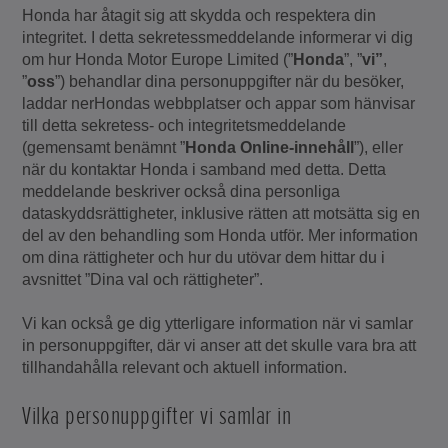
Honda har åtagit sig att skydda och respektera din
integritet. I detta sekretessmeddelande informerar vi dig
om hur Honda Motor Europe Limited (”
Honda
”, ”
vi”
,
”
oss
”) behandlar dina personuppgifter när du besöker,
laddar nerHondas webbplatser och appar som hänvisar
till detta sekretess- och integritetsmeddelande
(gemensamt benämnt ”
Honda Online-innehåll
”), eller
när du kontaktar Honda i samband med detta. Detta
meddelande beskriver också dina personliga
dataskyddsrättigheter, inklusive rätten att motsätta sig en
del av den behandling som Honda utför. Mer information
om dina rättigheter och hur du utövar dem hittar du i
avsnittet ”Dina val och rättigheter”.
Vi kan också ge dig ytterligare information när vi samlar
in personuppgifter, där vi anser att det skulle vara bra att
tillhandahålla relevant och aktuell information.
Vilka personuppgifter vi samlar in