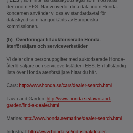
(”
EES
”) som inte har dataskyddslagar som motsvarar
dem inom EES. När vi överför dina data inom Honda-
koncernen använder vi oss av standardavtal för
dataskydd som har godkänts av Europeiska
kommissionen.
(b) Överföringar till auktoriserade Honda-
återförsäljare och serviceverkstäder
Vi delar dina personuppgifter med auktoriserade Honda-
återförsäljare och serviceverkstäder i EES. En fullständig
lista över Honda återförsäljare hittar du här.
Cars:
http://www.honda.se/cars/dealer-search.html
Lawn and Garden:
http://www.honda.se/lawn-and-
garden/find-a-dealer.html
Marine:
http://www.honda.se/marine/dealer-search.html
Industrial:
http://www.honda.se/industrial/dealer-