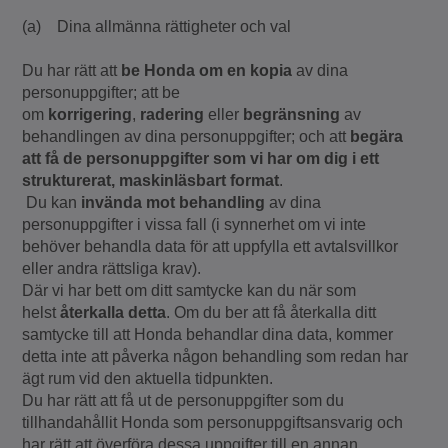
(a) Dina allmänna rättigheter och val
Du har rätt att
be Honda om en kopia
av dina
personuppgifter; att be
om
korrigering
,
radering
eller
begränsning
av
behandlingen av dina personuppgifter; och att
begära
att få de personuppgifter som vi har om dig i ett
strukturerat, maskinläsbart format
.
Du kan
invända mot behandling
av dina
personuppgifter i vissa fall (i synnerhet om vi inte
behöver behandla data för att uppfylla ett avtalsvillkor
eller andra rättsliga krav).
Där vi har bett om ditt samtycke kan du när som
helst
återkalla detta
. Om du ber att få återkalla ditt
samtycke till att Honda behandlar dina data, kommer
detta inte att påverka någon behandling som redan har
ägt rum vid den aktuella tidpunkten.
Du har rätt att få ut de personuppgifter som du
tillhandahållit Honda som personuppgiftsansvarig och
har rätt att överföra dessa uppgifter till en annan