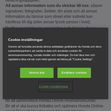
betalningsuppgifter.
All annan information som du skickar till oss
: såsom
signaturer, fotografier, åsikter, din plats och all annan
information du lämnar som direkt eller indirekt kan
hänföras till dig (eller annan fysisk person i livet).
Varför vi samlar in, använder och lagrar dessa
personuppgifter
Cookie-inställningar
Vi samlar in, använder och lagrar dina personuppgifter
Genom att fortsätta använda denna webbplats godkänner du Honda och dess
av de skäl som anges nedan.
samarbetspartners att samla in data och använda cookies för
annonsannonsering, sociala medier och mätningar. Du kan läsa mer och
uppdatera dina val när som helst genom att klicka på "Cookie Settings".
Om det är nödvändigt för Hondas legitima intressen,
som listade nedan, och där våra intressen inte
åsidosätts av dina dataskyddsrättigheter
.
Avvisa alla
Godkänn cookies
för att via post marknadsföra Hondas produkter eller
tjänster;
Cookie-inställningar
för att leverera Honda Online-innehållet och relaterade
tjänster till dig;
för att administrera Honda Online-innehållsresurser;
för att vi ska kunna förbättra och optimera Honda Online-