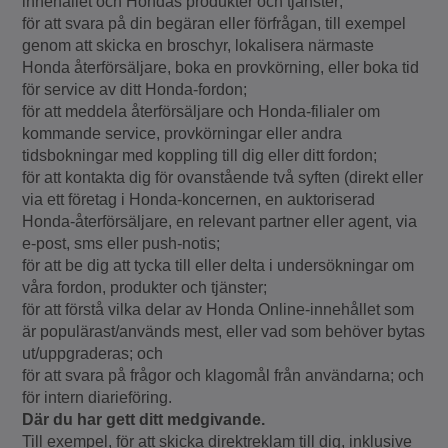
innehållet och Hondas produkter och tjänster;
för att svara på din begäran eller förfrågan, till exempel
genom att skicka en broschyr, lokalisera närmaste
Honda återförsäljare, boka en provkörning, eller boka tid
för service av ditt Honda-fordon;
för att meddela återförsäljare och Honda-filialer om
kommande service, provkörningar eller andra
tidsbokningar med koppling till dig eller ditt fordon;
för att kontakta dig för ovanstående två syften (direkt eller
via ett företag i Honda-koncernen, en auktoriserad
Honda-återförsäljare, en relevant partner eller agent, via
e-post, sms eller push-notis;
för att be dig att tycka till eller delta i undersökningar om
våra fordon, produkter och tjänster;
för att förstå vilka delar av Honda Online-innehållet som
är populärast/används mest, eller vad som behöver bytas
ut/uppgraderas; och
för att svara på frågor och klagomål från användarna; och
för intern diarieföring.
Där du har gett ditt medgivande.
Till exempel, för att skicka direktreklam till dig, inklusive