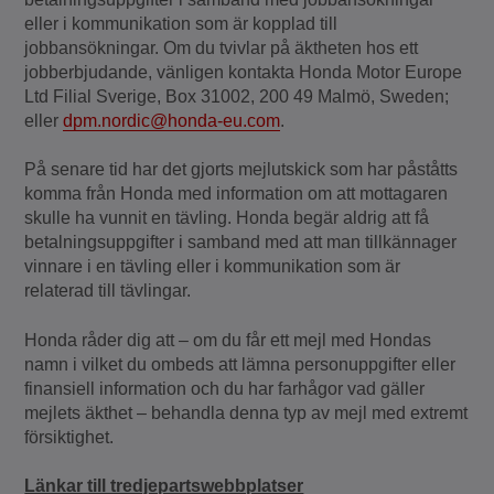
eller i kommunikation som är kopplad till
jobbansökningar. Om du tvivlar på äktheten hos ett
jobberbjudande, vänligen kontakta Honda Motor Europe
Ltd Filial Sverige, Box 31002, 200 49 Malmö, Sweden;
eller
dpm.nordic@honda-eu.com
.
På senare tid har det gjorts mejlutskick som har påståtts
komma från Honda med information om att mottagaren
skulle ha vunnit en tävling. Honda begär aldrig att få
betalningsuppgifter i samband med att man tillkännager
vinnare i en tävling eller i kommunikation som är
relaterad till tävlingar.
Honda råder dig att – om du får ett mejl med Hondas
namn i vilket du ombeds att lämna personuppgifter eller
finansiell information och du har farhågor vad gäller
mejlets äkthet – behandla denna typ av mejl med extremt
försiktighet.
Länkar till tredjepartswebbplatser