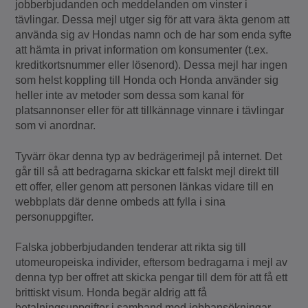
jobberbjudanden och meddelanden om vinster i
tävlingar. Dessa mejl utger sig för att vara äkta genom att
använda sig av Hondas namn och de har som enda syfte
att hämta in privat information om konsumenter (t.ex.
kreditkortsnummer eller lösenord). Dessa mejl har ingen
som helst koppling till Honda och Honda använder sig
heller inte av metoder som dessa som kanal för
platsannonser eller för att tillkännage vinnare i tävlingar
som vi anordnar.
Tyvärr ökar denna typ av bedrägerimejl på internet. Det
går till så att bedragarna skickar ett falskt mejl direkt till
ett offer, eller genom att personen länkas vidare till en
webbplats där denne ombeds att fylla i sina
personuppgifter.
Falska jobberbjudanden tenderar att rikta sig till
utomeuropeiska individer, eftersom bedragarna i mejl av
denna typ ber offret att skicka pengar till dem för att få ett
brittiskt visum. Honda begär aldrig att få
betalningsuppgifter i samband med jobbansökningar