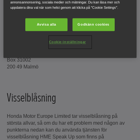
annonsannonsering, sociala medier och mätningar. Du kan läsa mer och
Vid frågor och problem ska du i första hand kontakta
uppdatera dina val när som helst genom att klicka på "Cookie Settings".
Hondas återförsäljare och verkstäder.
Avvisa alla
Godkänn cookies
Återförsäljare och verkstäder
Generalagent:
Cookie-inställningar
Honda Motor Europe Ltd Filial Sverige
Box 31002
200 49 Malmö
Visselblåsning
Honda Motor Europe Limited tar visselblåsning på
största allvar, så om du har ett problem med någon av
punkterna nedan kan du använda tjänsten för
visselblåsning HME Speak Up som finns på