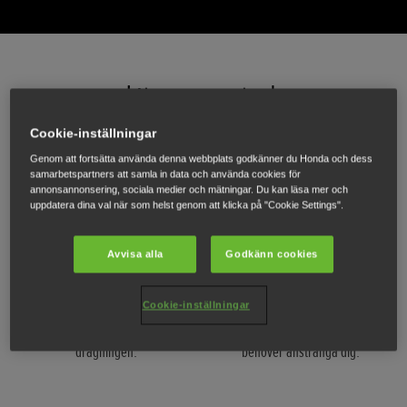
Liten men stark
När du kör iväg kommer du att bli förvånad över hur mycket kul du kan ha med
Cookie-inställningar
vår minsta Honda-utombordare.
Genom att fortsätta använda denna webbplats godkänner du Honda och dess
samarbetspartners att samla in data och använda cookies för
annonsannonsering, sociala medier och mätningar. Du kan läsa mer och
uppdatera dina val när som helst genom att klicka på "Cookie Settings".
Avvisa alla
Godkänn cookies
Innovativ teknik
Bekväm design
Lätt att starta med en
Den är lätt och bekväm att
Cookie-inställningar
encylindrig fyrtakt som
bära med ett ergonomiskt
roterar fritt vid första
handtag så att du inte
dragningen.
behöver anstränga dig.