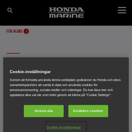
FÖR ÄGARE
HONDAS
Cookie-inställningar
INSTRUKTIONSBÖCKER
Genom att fortsätta använda denna webbplats godkänner du Honda och dess
samarbetspartners att samla in data och använda cookies för
annonsannonsering, sociala medier och mätningar. Du kan läsa mer och
uppdatera dina val när som helst genom att klicka på "Cookie Settings".
Börja med lite lätt läsning för att slippa hamna på djupt
vatten.
Avvisa alla
Godkänn cookies
Cookie-inställningar