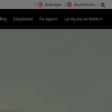
Återförsäljare
Broschyr/Prislista
Blog
Erbjudanden
För ägare
Lär dig mer om Honda