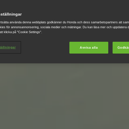
ställningar
rtsätta använda denna webbplats godkänner du Honda och dess samarbetspartners att saml
ies för annonsannonsering, sociala medier och mätningar. Du kan läsa mer och uppdatera d
tt klicka på "Cookie Settings".
tällningar
Avvisa alla
Godkä