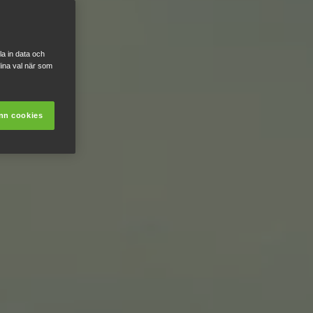
a in data och
ina val när som
nn cookies