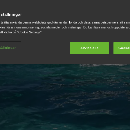
cylindriga motorer, med
ställningar
oner som passar en mängd
rtsätta använda denna webbplats godkänner du Honda och dess samarbetspartners att saml
ies för annonsannonsering, sociala medier och mätningar. Du kan läsa mer och uppdatera d
tt klicka på "Cookie Settings".
tällningar
Avvisa alla
Godkä