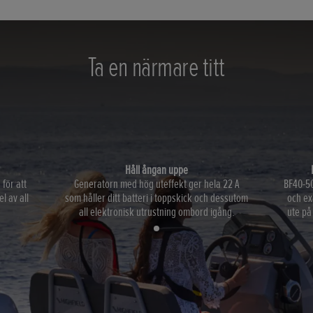
Ta en närmare titt
Håll ångan uppe
för att
Generatorn med hög uteffekt ger hela 22 A
BF40-50 
l av all
som håller ditt batteri i toppskick och dessutom
och ex
all elektronisk utrustning ombord igång.
ute på