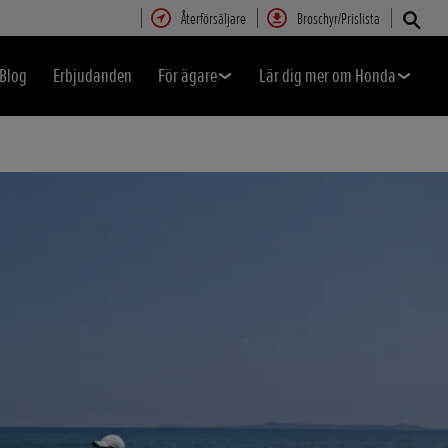
Återförsäljare
Broschyr/Prislista
Blog
Erbjudanden
För ägare
Lär dig mer om Honda