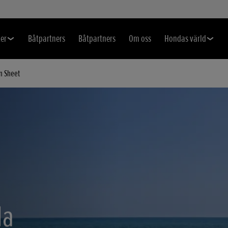
er
Båtpartners
Båtpartners
Om oss
Hondas värld
n Sheet
da