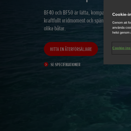
BF40 och BF50 är lätta, kompakta 808cc tre
Cookie-in
kraftfullt vridmoment och spännande funkti
Genom att fo
olika båtar.
använda cook
helst genom a
HITTA EN ÅTERFÖRSÄLJARE
Cookie-ins
SE SPECIFIKATIONER