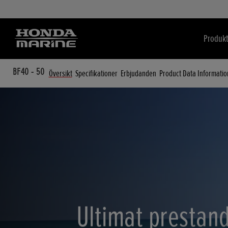
Produkt
BF40 - 50
Översikt
Specifikationer
Erbjudanden
Product Data Informatio
Ultimat prestan