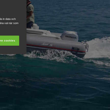
a in data och
ina val när som
nn cookies