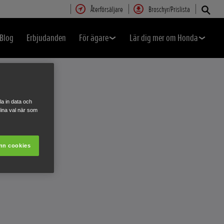
Återförsäljare
Broschyr/Prislista
Blog
Erbjudanden
För ägare
Lär dig mer om Honda
a in data och
ina val när som
nn cookies