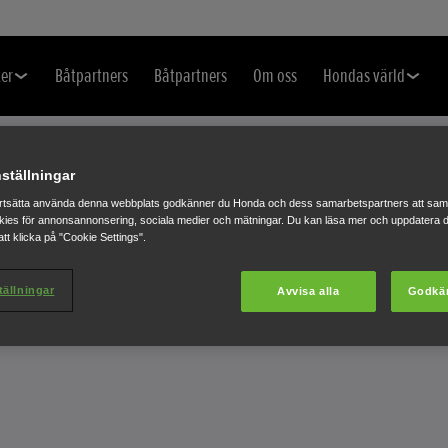
er
Båtpartners
Båtpartners
Om oss
Hondas värld
ställningar
rtsätta använda denna webbplats godkänner du Honda och dess samarbetspartners att saml
ies för annonsannonsering, sociala medier och mätningar. Du kan läsa mer och uppdatera d
tt klicka på "Cookie Settings".
TILLBEHÖR
tällningar
Avvisa alla
Godkä