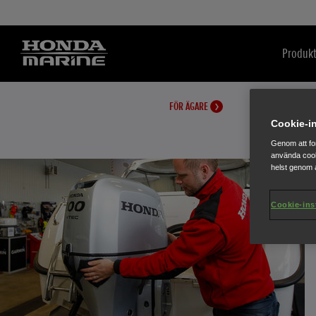
Produkt
FÖR ÄGARE
Cookie-in
Genom att fo
använda cook
helst genom a
Cookie-ins