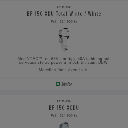
PRODUKT
BF115-150
BF 150 XDU Total White / White
VISA
Från 214 900 kr
SPECIFIKATIONERNA
Med VTEC™, en 635 mm rigg, 40A laddning och
servoassisterad power trim och tilt samt DBW.
Modellen finns även i vitt.
Jämför
VISA
PRODUKT
BF115-150
BF 150 XCDU
VISA
Från 214 900 kr
SPECIFIKATIONERNA