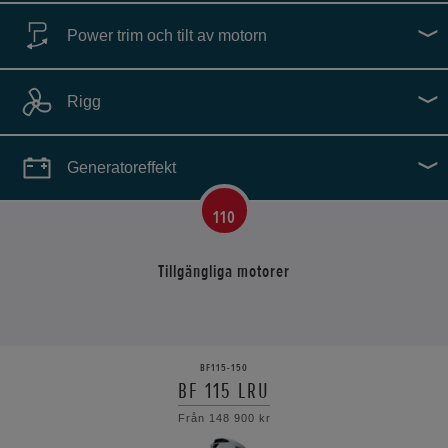
Power trim och tilt av motorn
0
hk
‐
250
hk
Rigg
Generatoreffekt
110
Tillgängliga motorer
BF115-150
BF 115 LRU
Från 148 900 kr