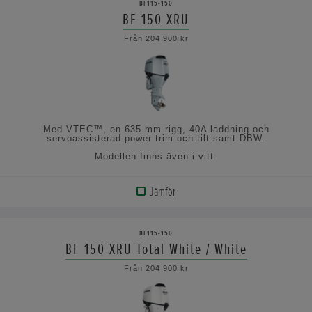
BF115-150
BF 150 XRU
VISA
Från 204 900 kr
SPECIFIKATIONERNA
Med VTEC™, en 635 mm rigg, 40A laddning och
servoassisterad power trim och tilt samt DBW.
Modellen finns även i vitt.
Jämför
VISA
PRODUKT
BF115-150
BF 150 XRU Total White / White
VISA
Från 204 900 kr
SPECIFIKATIONERNA