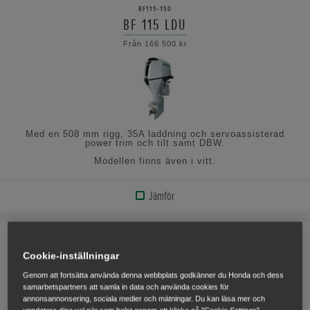
BF115-150
BF 115 LDU
VISA
Från 166 500 kr
SPECIFIKATIONERNA
Med en 508 mm rigg, 35A laddning och servoassisterad
power trim och tilt samt DBW.
Modellen finns även i vitt.
Jämför
VISA
PRODUKT
BF115-150
BF 115 LDU Total White / White
Cookie-inställningar
VISA
Från 166 500 kr
Genom att fortsätta använda denna webbplats godkänner du Honda och dess
SPECIFIKATIONERNA
samarbetspartners att samla in data och använda cookies för
annonsannonsering, sociala medier och mätningar. Du kan läsa mer och