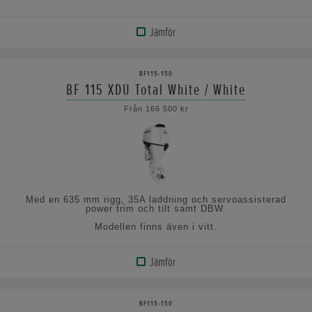
Jämför
VISA
PRODUKT
BF115-150
BF 115 XDU Total White / White
VISA
Från 166 500 kr
SPECIFIKATIONERNA
Med en 635 mm rigg, 35A laddning och servoassisterad
power trim och tilt samt DBW.
Modellen finns även i vitt.
Jämför
VISA
PRODUKT
BF115-150