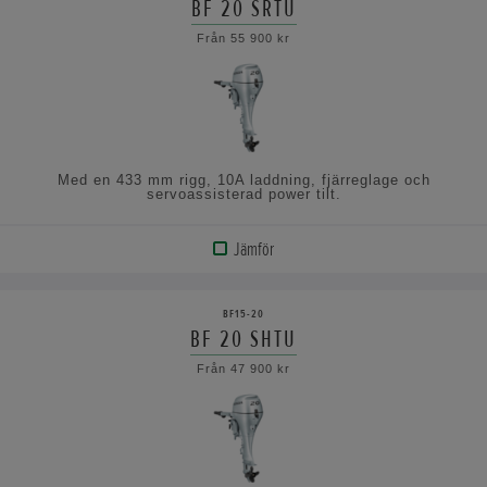
BF 20 SRTU
VISA
Från 55 900 kr
SPECIFIKATIONERNA
Med en 433 mm rigg, 10A laddning, fjärreglage och
servoassisterad power tilt.
Jämför
VISA
PRODUKT
BF15-20
BF 20 SHTU
VISA
Från 47 900 kr
SPECIFIKATIONERNA