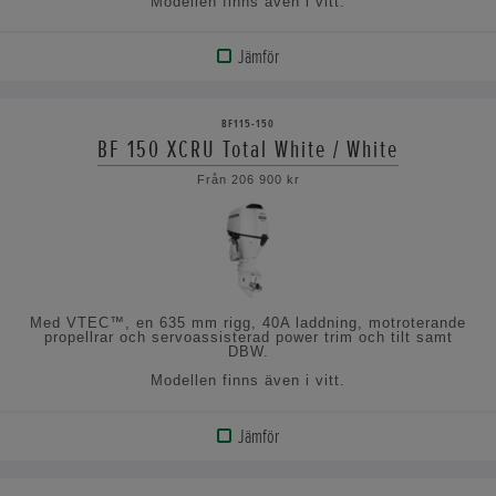
Modellen finns även i vitt.
Jämför
VISA
PRODUKT
BF115-150
BF 150 XCRU Total White / White
VISA
Från 206 900 kr
SPECIFIKATIONERNA
Med VTEC™, en 635 mm rigg, 40A laddning, motroterande
propellrar och servoassisterad power trim och tilt samt
DBW.
Modellen finns även i vitt.
Jämför
VISA
PRODUKT