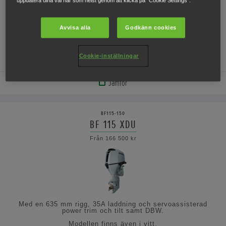
uppdatera dina val när som helst genom att klicka på "Cookie Settings".
Avvisa alla
Godkänn cookies
Med en 508 mm rigg, 35A laddning och servoassisterad
power trim och tilt samt DBW.
Cookie-inställningar
Modellen finns även i vitt.
Jämför
VISA
PRODUKT
BF115-150
BF 115 XDU
VISA
Från 166 500 kr
SPECIFIKATIONERNA
Med en 635 mm rigg, 35A laddning och servoassisterad
power trim och tilt samt DBW.
Modellen finns även i vitt.