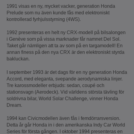
1991 visas en ny, mycket vacker, generation Honda
Prelude som nu även kunde fås med elektroniskt
kontrollerad fyrhjulsstyrning (4WS).
1992 presenteras en helt ny CRX-modell på bilsalongen
i Genève som på vissa marknader får namnet Del Sol.
Taket går nämligen att ta av som på en targamodell! En
annan finess på den nya CRX är den elektroniskt styrda
bakluckan.
I september 1993 är det dags för en ny generation Honda
Accord, med eleganta, svepande aerodynamiska linjer.
Tre karossmodeller erbjuds: sedan, coupé och
stationsvagn (Aerodeck). Vid världens största tävling för
soldrivna bilar, World Solar Challenge, vinner Honda
Dream.
1994 kan Civicmodellen även fås i femdörrarsversion.
Detta år går Honda in i den amerikanska Indy Car World
Series för första gången. I oktober 1994 presenteras en