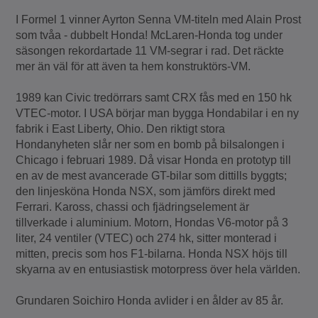
I Formel 1 vinner Ayrton Senna VM-titeln med Alain Prost
som tvåa - dubbelt Honda! McLaren-Honda tog under
säsongen rekordartade 11 VM-segrar i rad. Det räckte
mer än väl för att även ta hem konstruktörs-VM.
1989 kan Civic tredörrars samt CRX fås med en 150 hk
VTEC-motor. I USA börjar man bygga Hondabilar i en ny
fabrik i East Liberty, Ohio. Den riktigt stora
Hondanyheten slår ner som en bomb på bilsalongen i
Chicago i februari 1989. Då visar Honda en prototyp till
en av de mest avancerade GT-bilar som dittills byggts;
den linjesköna Honda NSX, som jämförs direkt med
Ferrari. Kaross, chassi och fjädringselement är
tillverkade i aluminium. Motorn, Hondas V6-motor på 3
liter, 24 ventiler (VTEC) och 274 hk, sitter monterad i
mitten, precis som hos F1-bilarna. Honda NSX höjs till
skyarna av en entusiastisk motorpress över hela världen.
Grundaren Soichiro Honda avlider i en ålder av 85 år.