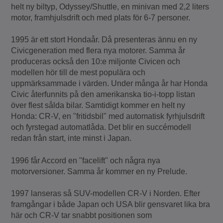
helt ny biltyp, Odyssey/Shuttle, en minivan med 2,2 liters
motor, framhjulsdrift och med plats för 6-7 personer.
1995 är ett stort Hondaår. Då presenteras ännu en ny
Civicgeneration med flera nya motorer. Samma år
produceras också den 10:e miljonte Civicen och
modellen hör till de mest populära och
uppmärksammade i värden. Under många år har Honda
Civic återfunnits på den amerikanska tio-i-topp listan
över flest sålda bilar. Samtidigt kommer en helt ny
Honda: CR-V, en "fritidsbil" med automatisk fyrhjulsdrift
och fyrstegad automatlåda. Det blir en succémodell
redan från start, inte minst i Japan.
1996 får Accord en "facelift" och några nya
motorversioner. Samma år kommer en ny Prelude.
1997 lanseras så SUV-modellen CR-V i Norden. Efter
framgångar i både Japan och USA blir gensvaret lika bra
här och CR-V tar snabbt positionen som