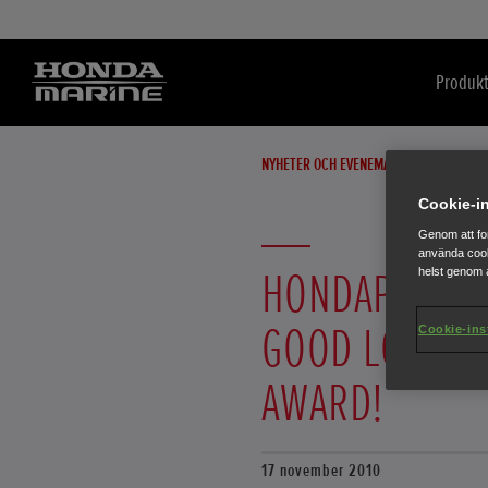
Produkt
NYHETER OCH EVENEMANG
Cookie-in
Genom att fo
använda cook
HONDAPRODUK
helst genom a
GOOD LONG LI
Cookie-ins
AWARD!
17 november 2010