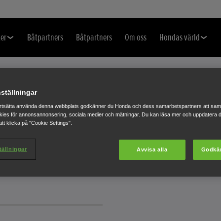
er
Båtpartners
Båtpartners
Om oss
Hondas värld
ställningar
rtsätta använda denna webbplats godkänner du Honda och dess samarbetspartners att saml
ies för annonsannonsering, sociala medier och mätningar. Du kan läsa mer och uppdatera d
TER VINNER
tt klicka på "Cookie Settings".
FE DESIGN
tällningar
Avvisa alla
Godkä