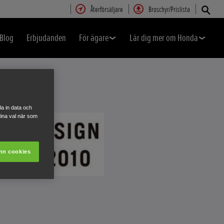
Återförsäljare
Broschyr/Prislista
Blog
Erbjudanden
För ägare
Lär dig mer om Honda
a in data och
ina val när som
nn cookies