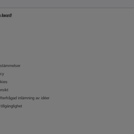
n Award!
bestämmelser
icy
okies
rsikt
efterfrågad inlämning av idéer
tillgänglighet