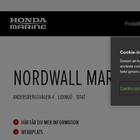
Produkt
Cookie-in
Genom att fo
använda cook
NORDWALL MARIN A
helst genom a
Cookie-ins
ANDERSBERGSVÄGEN 4
,
LIDINGÖ
,
18147
HÄR FÅR DU MER INFORMATION
WEBBPLATS