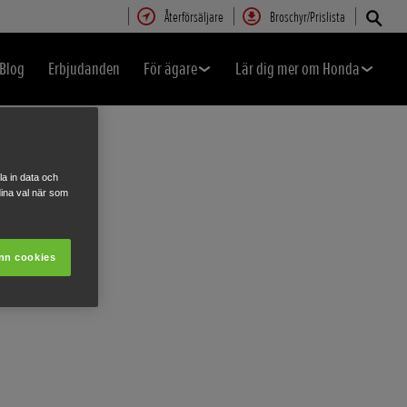
Återförsäljare
Broschyr/Prislista
Blog
Erbjudanden
För ägare
Lär dig mer om Honda
a in data och
ina val när som
nn cookies