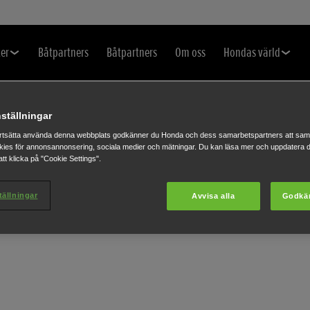
er
Båtpartners
Båtpartners
Om oss
Hondas värld
ställningar
rtsätta använda denna webbplats godkänner du Honda och dess samarbetspartners att saml
ies för annonsannonsering, sociala medier och mätningar. Du kan läsa mer och uppdatera d
B
tt klicka på "Cookie Settings".
tällningar
Avvisa alla
Godkä