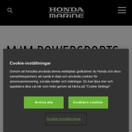
MJM POWERSPORTS
Cookie-inställningar
METALLVÄGEN 12
,
GÄLLIVARE
,
98238
Genom att fortsätta använda denna webbplats godkänner du Honda och dess
samarbetspartners att samla in data och använda cookies för
annonsannonsering, sociala medier och mätningar. Du kan läsa mer och
uppdatera dina val när som helst genom att klicka på "Cookie Settings".
Avvisa alla
Godkänn cookies
HÄR FÅR DU MER INFORMATION
WEBBPLATS
Cookie-inställningar