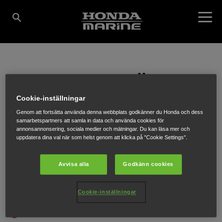
KANHOLMSFJÄRDENS
Cookie-inställningar
MARINA AB
Genom att fortsätta använda denna webbplats godkänner du Honda och dess
samarbetspartners att samla in data och använda cookies för
annonsannonsering, sociala medier och mätningar. Du kan läsa mer och
uppdatera dina val när som helst genom att klicka på "Cookie Settings".
LÖVTORPSVÄGEN 18
,
DJURHAMN
,
139 74
Avvisa alla
Godkänn cookies
Cookie-inställningar
HÄR FÅR DU MER INFORMATION