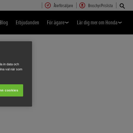
Återförsäljare
Broschyr/Prislista
Blog
Erbjudanden
För ägare
Lär dig mer om Honda
a in data och
ina val när som
nn cookies