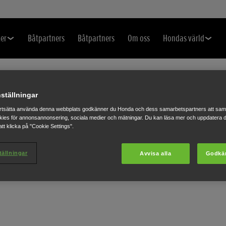
er
Båtpartners
Båtpartners
Om oss
Hondas värld
ställningar
rtsätta använda denna webbplats godkänner du Honda och dess samarbetspartners att saml
ies för annonsannonsering, sociala medier och mätningar. Du kan läsa mer och uppdatera d
tt klicka på "Cookie Settings".
tällningar
Avvisa alla
Godkä