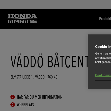
Produkt
Cookie-in
VÄDDÖ BÅTCENTER
Genom att fo
använda cook
helst genom a
Cookie-ins
ELMSTA UDDE 1
,
VÄDDÖ
,
760 40
HÄR FÅR DU MER INFORMATION
WEBBPLATS