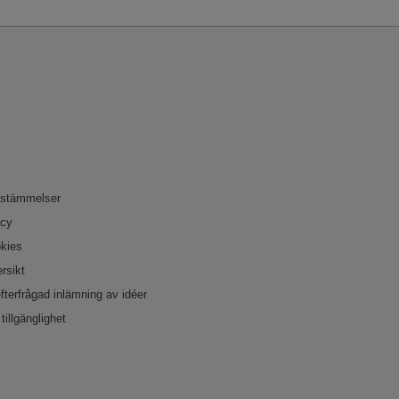
bestämmelser
icy
okies
rsikt
efterfrågad inlämning av idéer
tillgänglighet