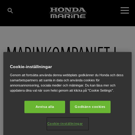
MARINKOMPANIET I
SYD AB
Cookie-inställningar
Genom att fortsätta använda denna webbplats godkänner du Honda och dess
samarbetspartners att samla in data och använda cookies för
annonsannonsering, sociala medier och mätningar. Du kan läsa mer och
uppdatera dina val när som helst genom att klicka på "Cookie Settings".
IDROTTSVÄGEN 50
,
KARLSHAMN
,
374 30
Avvisa alla
Godkänn cookies
Cookie-inställningar
HÄR FÅR DU MER INFORMATION