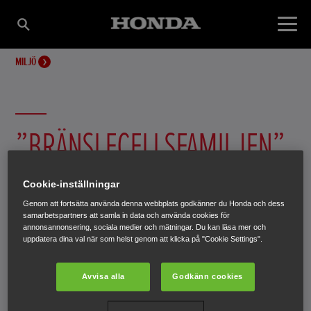
MILJÖ
”BRÄNSLECELLSFAMILJEN”
SPALLINO
Cookie-inställningar
Genom att fortsätta använda denna webbplats godkänner du Honda och dess
Jon och Sandy Spallino i Kalifornien blev i juni 2005 de
samarbetspartners att samla in data och använda cookies för
annonsannonsering, sociala medier och mätningar. Du kan läsa mer och
första privatkunderna i världen som leasar Hondas
uppdatera dina val när som helst genom att klicka på "Cookie Settings".
bränslecellsbil FCX. Under de kommande åren kommer
fler privatkunder att leasa FCX och därmed hjälpa Honda
Avvisa alla
Godkänn cookies
att samla in värdefull information inför arbetet med