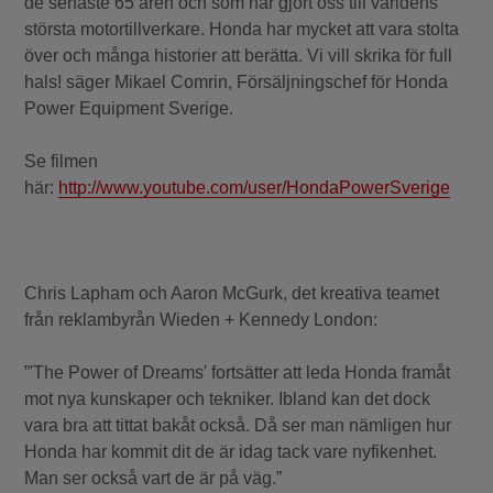
de senaste 65 åren och som har gjort oss till världens
största motortillverkare. Honda har mycket att vara stolta
över och många historier att berätta. Vi vill skrika för full
hals! säger Mikael Comrin, Försäljningschef för Honda
Power Equipment Sverige.
Se filmen
här:
http://www.youtube.com/user/HondaPowerSverige
Chris Lapham och Aaron McGurk, det kreativa teamet
från reklambyrån Wieden + Kennedy London:
”'The Power of Dreams' fortsätter att leda Honda framåt
mot nya kunskaper och tekniker. Ibland kan det dock
vara bra att tittat bakåt också. Då ser man nämligen hur
Honda har kommit dit de är idag tack vare nyfikenhet.
Man ser också vart de är på väg.”