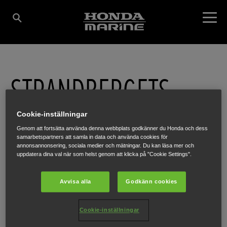
STRANDBERGETS
MOTOR & FRITID
Cookie-inställningar
Genom att fortsätta använda denna webbplats godkänner du Honda och dess
samarbetspartners att samla in data och använda cookies för
annonsannonsering, sociala medier och mätningar. Du kan läsa mer och
uppdatera dina val när som helst genom att klicka på "Cookie Settings".
STRAND 420
,
STRÖMSUND
,
83395
Avvisa alla
Godkänn cookies
Cookie-inställningar
HÄR FÅR DU MER INFORMATION