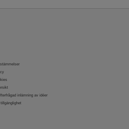
bestämmelser
icy
okies
rsikt
efterfrågad inlämning av idéer
tillgänglighet