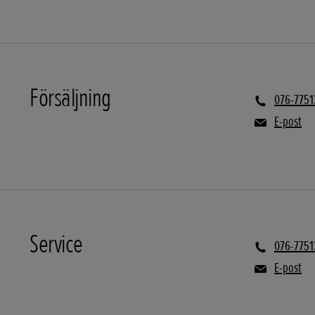
Försäljning
076-7751
E-post
Service
076-7751
E-post