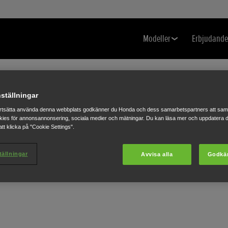
Modeller
Erbjudand
ställningar
rtsätta använda denna webbplats godkänner du Honda och dess samarbetspartners att saml
ies för annonsannonsering, sociala medier och mätningar. Du kan läsa mer och uppdatera d
tt klicka på "Cookie Settings".
tällningar
Avvisa alla
Godkä