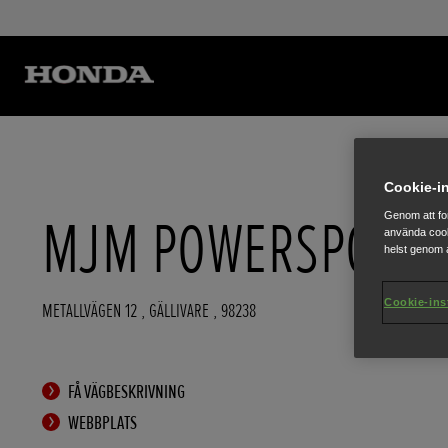
Cookie-in
MJM POWERSPORTS
Genom att fo
använda cook
helst genom a
Cookie-ins
METALLVÄGEN 12
,
GÄLLIVARE
,
98238
FÅ VÄGBESKRIVNING
WEBBPLATS