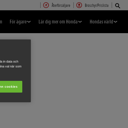
Återförsäljare
Broschyr/Prislista
en
För ägare
Lär dig mer om Honda
Hondas värld
a in data och
ina val när som
nn cookies